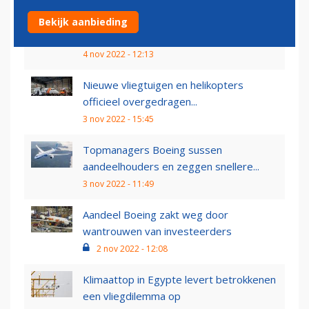
PR-momentje: China tekent voor 17
Bekijk aanbieding
miljard aan Airbus-orders...
4 nov 2022 - 12:13
Nieuwe vliegtuigen en helikopters
officieel overgedragen...
3 nov 2022 - 15:45
Topmanagers Boeing sussen
aandeelhouders en zeggen snellere...
3 nov 2022 - 11:49
Aandeel Boeing zakt weg door
wantrouwen van investeerders
2 nov 2022 - 12:08
Klimaattop in Egypte levert betrokkenen
een vliegdilemma op