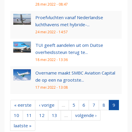
28 mei 2022 - 08:47
Proefvluchten vanaf Nederlandse
luchthavens met hybride-...
24 mei 2022 - 14:57
TUI geeft aandelen uit om Duitse
overheidssteun terug te...
18 mei 2022 - 13:36
Overname maakt SMBC Aviation Capital
de op een na grootste...
17 mei 2022 - 13:08
« eerste
‹ vorige
…
5
6
7
8
9
10
11
12
13
…
volgende ›
laatste »