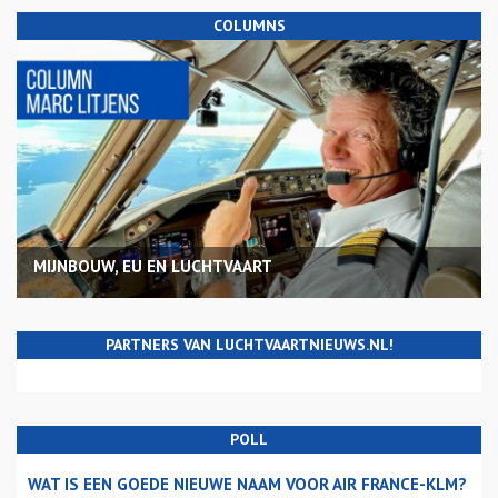
COLUMNS
MIJNBOUW, EU EN LUCHTVAART
PARTNERS VAN LUCHTVAARTNIEUWS.NL!
POLL
WAT IS EEN GOEDE NIEUWE NAAM VOOR AIR FRANCE-KLM?