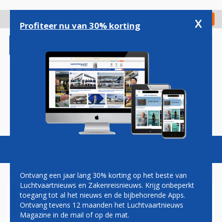
Overslaan
en
x
Digitaal Magazine
Registreer
Check in
naar
Profiteer nu van 30% korting
de
inhoud
gaan
Magazine
Podcasts
Vacatures
Toggl
naviga
Ontvang een jaar lang 30% korting op het beste van
Luchtvaartnieuws en Zakenreisnieuws. Krijg onbeperkt
toegang tot al het nieuws en de bijbehorende Apps.
ALGEMEEN
Ontvang tevens 12 maanden het Luchtvaartnieuws
Magazine in de mail of op de mat.