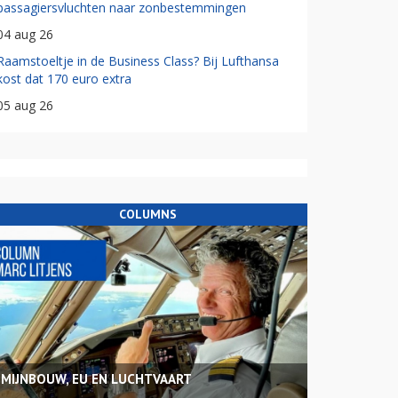
passagiersvluchten naar zonbestemmingen
04 aug 26
Raamstoeltje in de Business Class? Bij Lufthansa
kost dat 170 euro extra
05 aug 26
COLUMNS
MIJNBOUW, EU EN LUCHTVAART