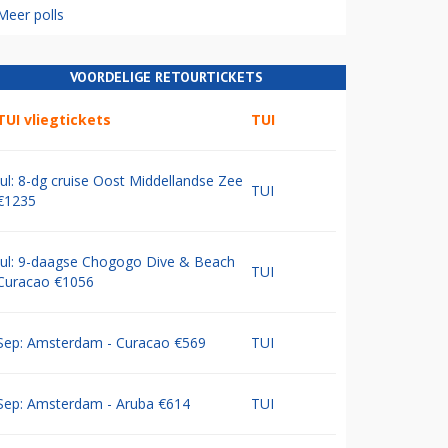
Meer polls
VOORDELIGE RETOURTICKETS
TUI vliegtickets
TUI
Jul: 8-dg cruise Oost Middellandse Zee
TUI
€1235
Jul: 9-daagse Chogogo Dive & Beach
TUI
Curacao €1056
Sep: Amsterdam - Curacao €569
TUI
Sep: Amsterdam - Aruba €614
TUI