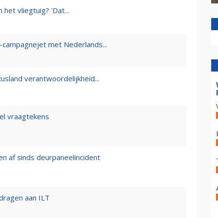
het vliegtuig? 'Dat...
campagnejet met Nederlands...
usland verantwoordelijkheid...
eel vraagtekens
en af sinds deurpaneelincident
rdragen aan ILT