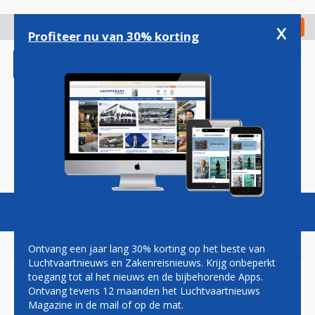
Overslaan
en
x
Digitaal Magazine
Registreer
Check in
naar
Profiteer nu van 30% korting
de
inhoud
gaan
Magazine
Podcasts
Vacatures
Toggl
naviga
Ontvang een jaar lang 30% korting op het beste van
Luchtvaartnieuws en Zakenreisnieuws. Krijg onbeperkt
toegang tot al het nieuws en de bijbehorende Apps.
ALGEMEEN
Ontvang tevens 12 maanden het Luchtvaartnieuws
Magazine in de mail of op de mat.