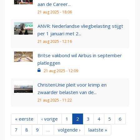
aan de Career...
21 aug 2025 - 18:06
ANVR: Nederlandse vliegbelasting stijgt
per 1 januari met 2...
21 aug 2025 - 12:16
Britse vakbond wil Airbus in september
platleggen
21 aug 2025 - 12:09
ChristenUnie pleit voor krimp en
zwaarder belasten van de...
21 aug 2025 - 11:22
« eerste
‹ vorige
1
2
3
4
5
6
7
8
9
…
volgende ›
laatste »