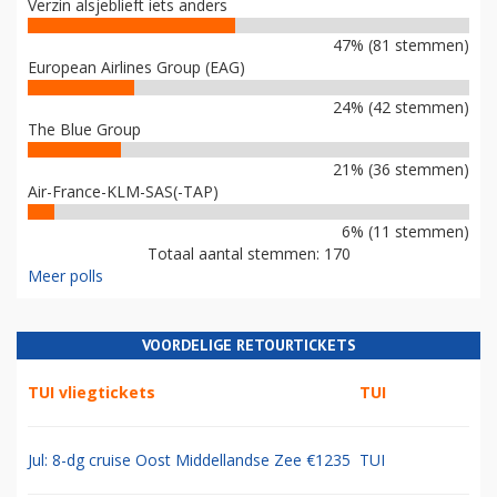
Verzin alsjeblieft iets anders
47% (81 stemmen)
European Airlines Group (EAG)
24% (42 stemmen)
The Blue Group
21% (36 stemmen)
Air-France-KLM-SAS(-TAP)
6% (11 stemmen)
Totaal aantal stemmen: 170
Meer polls
VOORDELIGE RETOURTICKETS
TUI vliegtickets
TUI
Jul: 8-dg cruise Oost Middellandse Zee €1235
TUI