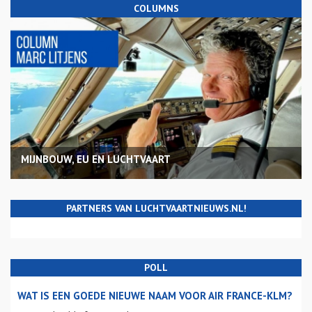
COLUMNS
MIJNBOUW, EU EN LUCHTVAART
PARTNERS VAN LUCHTVAARTNIEUWS.NL!
POLL
WAT IS EEN GOEDE NIEUWE NAAM VOOR AIR FRANCE-KLM?