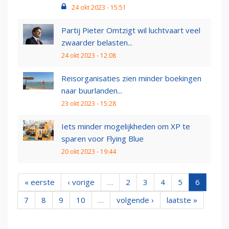
24 okt 2023 - 15:51
Partij Pieter Omtzigt wil luchtvaart veel
zwaarder belasten...
24 okt 2023 - 12:08
Reisorganisaties zien minder boekingen
naar buurlanden...
23 okt 2023 - 15:28
Iets minder mogelijkheden om XP te
sparen voor Flying Blue
20 okt 2023 - 19:44
« eerste
‹ vorige
…
2
3
4
5
6
7
8
9
10
…
volgende ›
laatste »