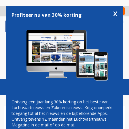
Overslaan
en
x
Digitaal Magazine
Registreer
Check in
naar
Profiteer nu van 30% korting
de
inhoud
gaan
Magazine
Podcasts
Vacatures
Toggl
naviga
Ontvang een jaar lang 30% korting op het beste van
Luchtvaartnieuws en Zakenreisnieuws. Krijg onbeperkt
toegang tot al het nieuws en de bijbehorende Apps.
ALGEMEEN
Ontvang tevens 12 maanden het Luchtvaartnieuws
Magazine in de mail of op de mat.