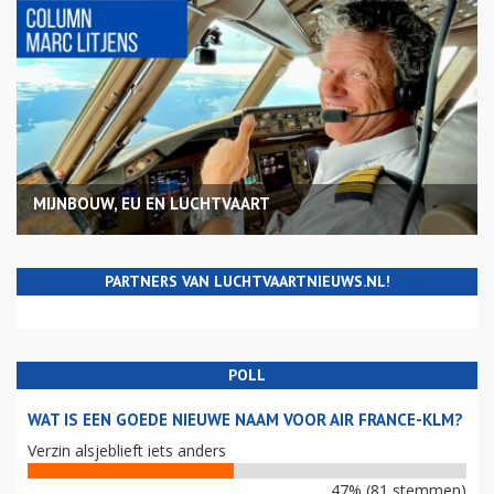
MIJNBOUW, EU EN LUCHTVAART
PARTNERS VAN LUCHTVAARTNIEUWS.NL!
POLL
WAT IS EEN GOEDE NIEUWE NAAM VOOR AIR FRANCE-KLM?
Verzin alsjeblieft iets anders
47% (81 stemmen)