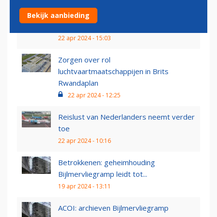
Chipmachinebouwer ASML wil
Bekijk aanbieding
megavestiging naast Eindhoven...
22 apr 2024 - 15:03
Zorgen over rol
luchtvaartmaatschappijen in Brits
Rwandaplan
22 apr 2024 - 12:25
Reislust van Nederlanders neemt verder
toe
22 apr 2024 - 10:16
Betrokkenen: geheimhouding
Bijlmervliegramp leidt tot...
19 apr 2024 - 13:11
ACOI: archieven Bijlmervliegramp