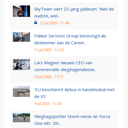
SkyTeam viert 25-jarig jubileum: 'Niet de
oudste, wel...
12 jul 2025 - 11:49
Fokker Services Group bevestigd als
deelnemer aan de Career...
11 jul 2025 - 12:29
Lars Wagner nieuwe CEO van
commerciële vliegtuigendivisie...
10 jul 2025 - 17:15
'EU beschermt Airbus in handelsdeal met
de VS'
9 jul 2025 - 11:23
Vliegtuigspotter Storm miste Air Force
One nét: 'Dit...