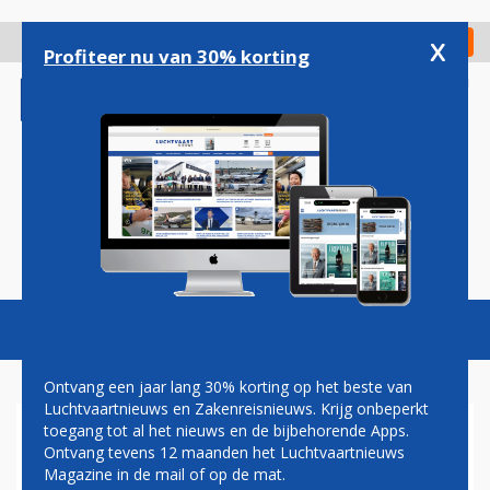
Overslaan
en
x
Digitaal Magazine
Registreer
Check in
naar
Profiteer nu van 30% korting
de
inhoud
gaan
Magazine
Podcasts
Vacatures
Toggl
naviga
Ontvang een jaar lang 30% korting op het beste van
Luchtvaartnieuws en Zakenreisnieuws. Krijg onbeperkt
toegang tot al het nieuws en de bijbehorende Apps.
ALGEMEEN
Ontvang tevens 12 maanden het Luchtvaartnieuws
Magazine in de mail of op de mat.