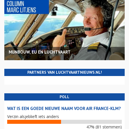
MIJNBOUW, EU EN LUCHTVAART
PARTNERS VAN LUCHTVAARTNIEUWS.NL!
POLL
WAT IS EEN GOEDE NIEUWE NAAM VOOR AIR FRANCE-KLM?
Verzin alsjeblieft iets anders
47% (81 stemmen)