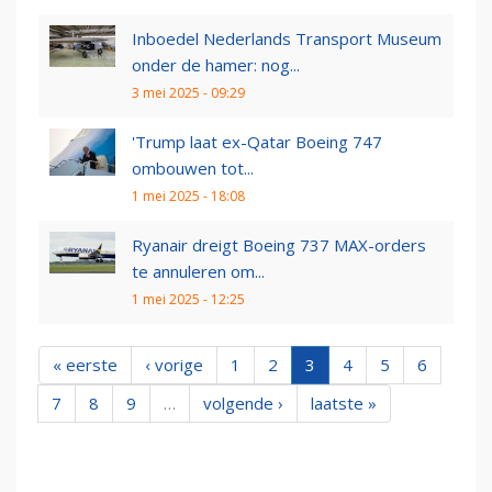
Inboedel Nederlands Transport Museum
onder de hamer: nog...
3 mei 2025 - 09:29
'Trump laat ex-Qatar Boeing 747
ombouwen tot...
1 mei 2025 - 18:08
Ryanair dreigt Boeing 737 MAX-orders
te annuleren om...
1 mei 2025 - 12:25
« eerste
‹ vorige
1
2
3
4
5
6
7
8
9
…
volgende ›
laatste »