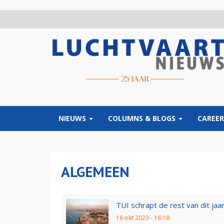
Overslaan
en
naar
de
inhoud
gaan
NIEUWS
COLUMNS & BLOGS
CAREER
ALGEMEEN
TUI schrapt de rest van dit jaar
16 okt 2023 - 16:18