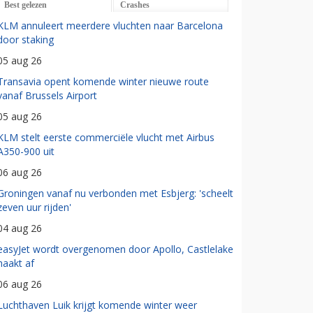
Best gelezen
Crashes
KLM annuleert meerdere vluchten naar Barcelona
door staking
05 aug 26
Transavia opent komende winter nieuwe route
vanaf Brussels Airport
05 aug 26
KLM stelt eerste commerciële vlucht met Airbus
A350-900 uit
06 aug 26
Groningen vanaf nu verbonden met Esbjerg: 'scheelt
zeven uur rijden'
04 aug 26
easyJet wordt overgenomen door Apollo, Castlelake
haakt af
06 aug 26
Luchthaven Luik krijgt komende winter weer