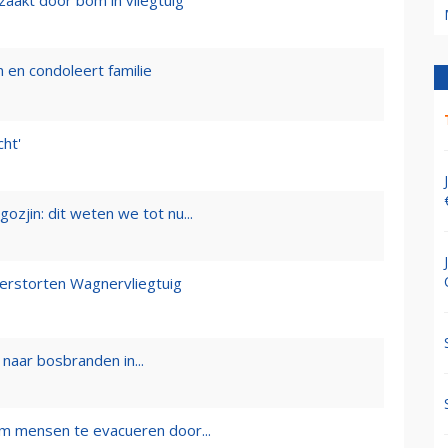
 en condoleert familie
cht'
ozjin: dit weten we tot nu...
eerstorten Wagnervliegtuig
naar bosbranden in...
om mensen te evacueren door...