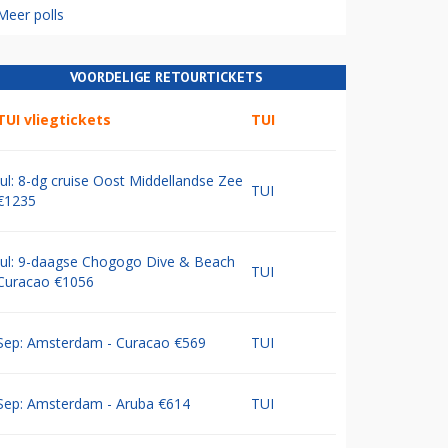
Meer polls
VOORDELIGE RETOURTICKETS
TUI vliegtickets
TUI
Jul: 8-dg cruise Oost Middellandse Zee
TUI
€1235
Jul: 9-daagse Chogogo Dive & Beach
TUI
Curacao €1056
Sep: Amsterdam - Curacao €569
TUI
Sep: Amsterdam - Aruba €614
TUI