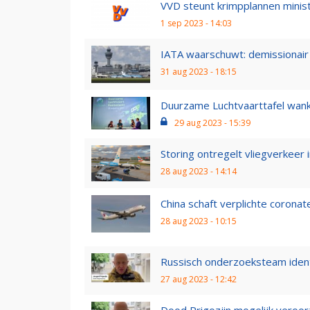
VVD steunt krimpplannen ministe
1 sep 2023 - 14:03
IATA waarschuwt: demissionair 
31 aug 2023 - 18:15
Duurzame Luchtvaarttafel wankel
29 aug 2023 - 15:39
Storing ontregelt vliegverkeer i
28 aug 2023 - 14:14
China schaft verplichte coronat
28 aug 2023 - 10:15
Russisch onderzoeksteam identif
27 aug 2023 - 12:42
Dood Prigozjin mogelijk veroor