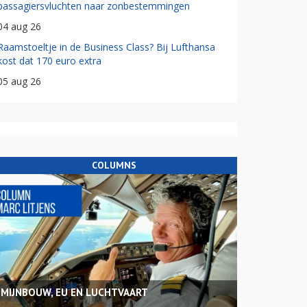
passagiersvluchten naar zonbestemmingen
04 aug 26
Raamstoeltje in de Business Class? Bij Lufthansa
kost dat 170 euro extra
05 aug 26
COLUMNS
MIJNBOUW, EU EN LUCHTVAART