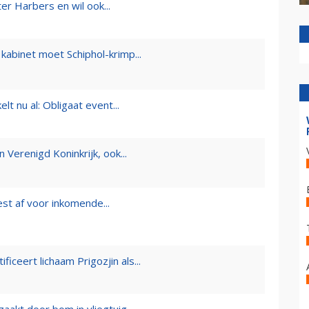
r Harbers en wil ook...
kabinet moet Schiphol-krimp...
t nu al: Obligaat event...
n Verenigd Koninkrijk, ook...
est af voor inkomende...
iceert lichaam Prigozjin als...
zaakt door bom in vliegtuig