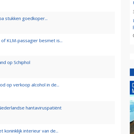
opa stukken goedkoper...
 of KLM-passagier besmet is...
and op Schiphol
d op verkoop alcohol in de...
ederlandse hantaviruspatiënt
oninklijk interieur van de...