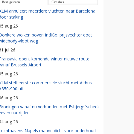
Best gelezen
Crashes
KLM annuleert meerdere vluchten naar Barcelona
door staking
05 aug 26
Donkere wolken boven IndiGo: prijsvechter doet
widebody-vloot weg
31 jul 26
Transavia opent komende winter nieuwe route
vanaf Brussels Airport
05 aug 26
KLM stelt eerste commerciële vlucht met Airbus
A350-900 uit
06 aug 26
Groningen vanaf nu verbonden met Esbjerg: 'scheelt
zeven uur rijden'
04 aug 26
Luchthavens Napels maand dicht voor onderhoud: