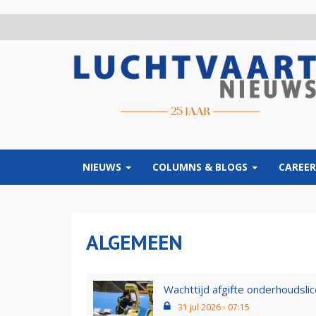
Overslaan
en
naar
de
inhoud
gaan
NIEUWS
COLUMNS & BLOGS
CAREER
ALGEMEEN
Wachttijd afgifte onderhoudslic
31 jul 2026 - 07:15