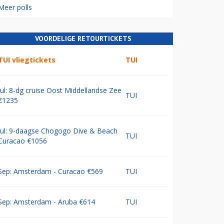
Meer polls
VOORDELIGE RETOURTICKETS
TUI vliegtickets
TUI
Jul: 8-dg cruise Oost Middellandse Zee
TUI
€1235
Jul: 9-daagse Chogogo Dive & Beach
TUI
Curacao €1056
Sep: Amsterdam - Curacao €569
TUI
Sep: Amsterdam - Aruba €614
TUI