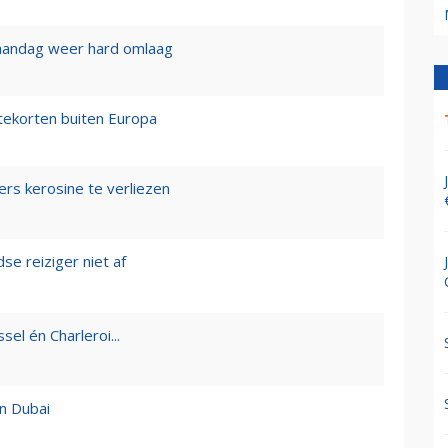
aandag weer hard omlaag
tekorten buiten Europa
iers kerosine te verliezen
se reiziger niet af
sel én Charleroi...
in Dubai