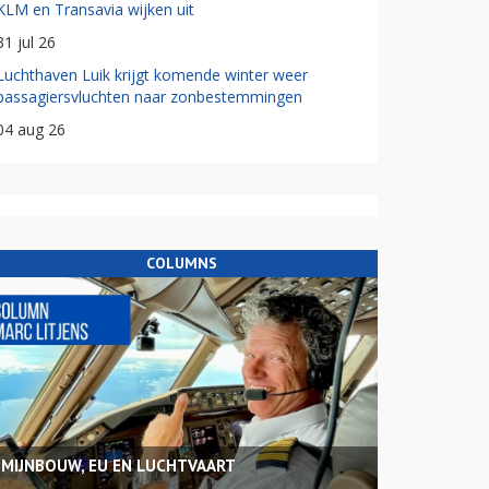
KLM en Transavia wijken uit
31 jul 26
Luchthaven Luik krijgt komende winter weer
passagiersvluchten naar zonbestemmingen
04 aug 26
COLUMNS
MIJNBOUW, EU EN LUCHTVAART