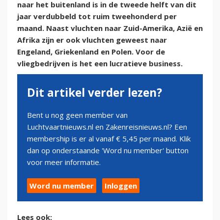
naar het buitenland is in de tweede helft van dit
jaar verdubbeld tot ruim tweehonderd per
maand. Naast vluchten naar Zuid-Amerika, Azië en
Afrika zijn er ook vluchten geweest naar
Engeland, Griekenland en Polen. Voor de
vliegbedrijven is het een lucratieve business.
Dit artikel verder lezen?
Bent u nog geen member van
Luchtvaartnieuws.nl en Zakenreisnieuws.nl? Een
membership is er al vanaf € 5,45 per maand. Klik
dan op onderstaande 'Word nu member' button
voor meer informatie.
Word nu member
Inloggen
Lees ook: