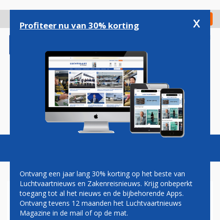
Overslaan
en
x
Digitaal Magazine
Registreer
Check in
naar
Profiteer nu van 30% korting
de
inhoud
gaan
Magazine
Podcasts
Vacatures
Toggl
naviga
Ontvang een jaar lang 30% korting op het beste van
Luchtvaartnieuws en Zakenreisnieuws. Krijg onbeperkt
toegang tot al het nieuws en de bijbehorende Apps.
AANTAL AMERIKAANSE
Ontvang tevens 12 maanden het Luchtvaartnieuws
DEPORTATIEVLUCHTEN
Magazine in de mail of op de mat.