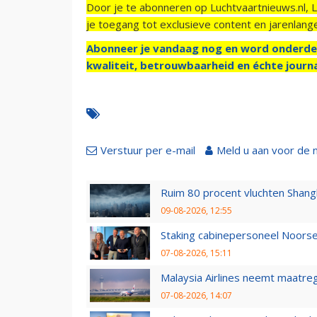
Door je te abonneren op Luchtvaartnieuws.nl, 
je toegang tot exclusieve content en jarenlang
Abonneer je vandaag nog en word onderde
kwaliteit, betrouwbaarheid en échte journa
Verstuur per e-mail
Meld u aan voor de 
Ruim 80 procent vluchten Shang
09-08-2026, 12:55
Staking cabinepersoneel Noorse
07-08-2026, 15:11
Malaysia Airlines neemt maatreg
07-08-2026, 14:07