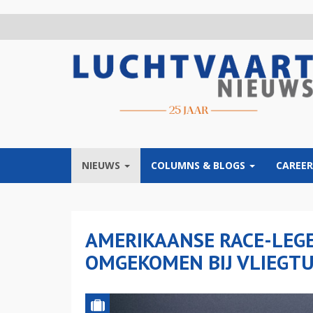
Overslaan
en
naar
de
inhoud
gaan
NIEUWS
COLUMNS & BLOGS
CAREER
AMERIKAANSE RACE-LEGE
OMGEKOMEN BIJ VLIEGT