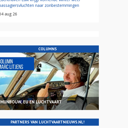
passagiersvluchten naar zonbestemmingen
04 aug 26
COLUMNS
MIJNBOUW, EU EN LUCHTVAART
PARTNERS VAN LUCHTVAARTNIEUWS.NL!