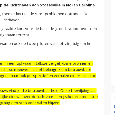
 de luchthaven van Statesville in North Carolina.
a, toen er kort na de start problemen optraden. De
 luchthaven.
tuig raakte kort voor de baan de grond, schoot over een
ngsbaan terecht.
 kwamen ook de twee piloten van het vliegtuig om het
r. In een tijd waarin talloze vergelijkbare bronnen en
acht schreeuwen, is het belangrijk om betrouwbare
ngen, maar ook perspectief en verhalen die er echt toe
ieuws vind je die betrouwbaarheid. Onze toewijding aan
ijke nieuws over de luchtvaart- en (zaken)reisindustrie
raag een stap voor willen blijven.