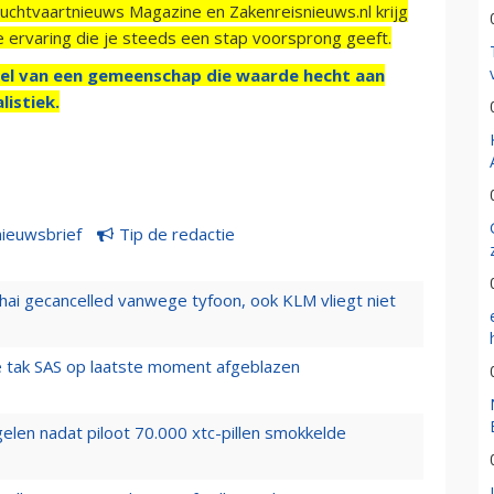
Luchtvaartnieuws Magazine en Zakenreisnieuws.nl krijg
e ervaring die je steeds een stap voorsprong geeft.
el van een gemeenschap die waarde hecht aan
listiek.
nieuwsbrief
Tip de redactie
hai gecancelled vanwege tyfoon, ook KLM vliegt niet
 tak SAS op laatste moment afgeblazen
elen nadat piloot 70.000 xtc-pillen smokkelde