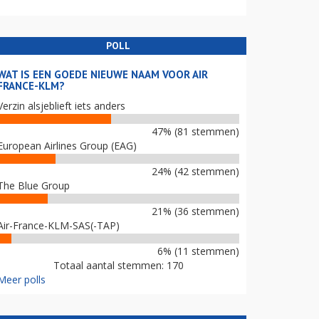
POLL
WAT IS EEN GOEDE NIEUWE NAAM VOOR AIR
FRANCE-KLM?
Verzin alsjeblieft iets anders
47% (81 stemmen)
European Airlines Group (EAG)
24% (42 stemmen)
The Blue Group
21% (36 stemmen)
Air-France-KLM-SAS(-TAP)
6% (11 stemmen)
Totaal aantal stemmen: 170
Meer polls