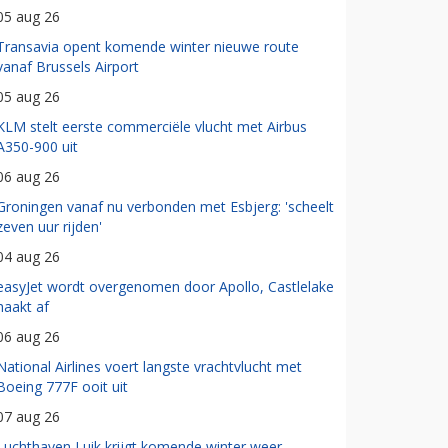
05 aug 26
Transavia opent komende winter nieuwe route
vanaf Brussels Airport
05 aug 26
KLM stelt eerste commerciële vlucht met Airbus
A350-900 uit
06 aug 26
Groningen vanaf nu verbonden met Esbjerg: 'scheelt
zeven uur rijden'
04 aug 26
easyJet wordt overgenomen door Apollo, Castlelake
haakt af
06 aug 26
National Airlines voert langste vrachtvlucht met
Boeing 777F ooit uit
07 aug 26
Luchthaven Luik krijgt komende winter weer