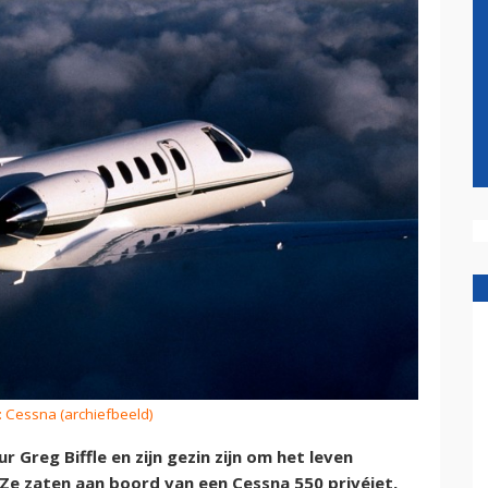
: Cessna (archiefbeeld)
reg Biffle en zijn gezin zijn om het leven
 Ze zaten aan boord van een Cessna 550 privéjet,