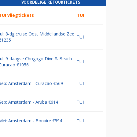
VOORDELIGE RETOURTICKETS
TUI vliegtickets
TUI
Jul: 8-dg cruise Oost Middellandse Zee
TUI
€1235
Jul: 9-daagse Chogogo Dive & Beach
TUI
Curacao €1056
Sep: Amsterdam - Curacao €569
TUI
Sep: Amsterdam - Aruba €614
TUI
Mei: Amsterdam - Bonaire €594
TUI