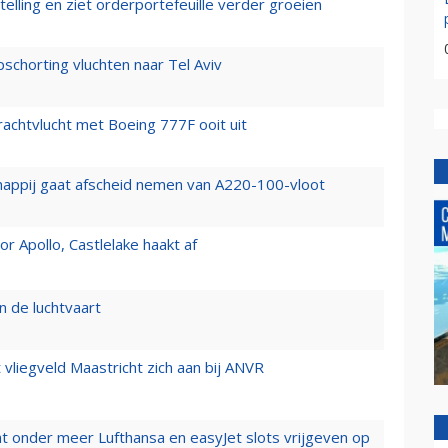
elling en ziet orderportefeuille verder groeien
chorting vluchten naar Tel Aviv
vrachtvlucht met Boeing 777F ooit uit
happij gaat afscheid nemen van A220-100-vloot
 Apollo, Castlelake haakt af
n de luchtvaart
t vliegveld Maastricht zich aan bij ANVR
t onder meer Lufthansa en easyJet slots vrijgeven op