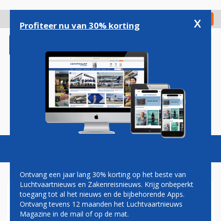
Overslaan
en
x
Digitaal Magazine
Registreer
Check in
naar
Profiteer nu van 30% korting
de
inhoud
gaan
Magazine
Podcasts
Vacatures
Toggl
naviga
Ontvang een jaar lang 30% korting op het beste van
Luchtvaartnieuws en Zakenreisnieuws. Krijg onbeperkt
toegang tot al het nieuws en de bijbehorende Apps.
AMERICAN AIRLINES OP PAD
Ontvang tevens 12 maanden het Luchtvaartnieuws
MET A321XLR: EERST
Magazine in de mail of op de mat.