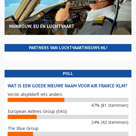
MIJNBOUW, EU EN LUCHTVAART
PARTNERS VAN LUCHTVAARTNIEUWS.NL!
POLL
WAT IS EEN GOEDE NIEUWE NAAM VOOR AIR FRANCE-KLM?
Verzin alsjeblieft iets anders
47% (81 stemmen)
European Airlines Group (EAG)
24% (42 stemmen)
The Blue Group