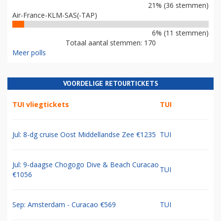
21% (36 stemmen)
Air-France-KLM-SAS(-TAP)
6% (11 stemmen)
Totaal aantal stemmen: 170
Meer polls
VOORDELIGE RETOURTICKETS
TUI vliegtickets
TUI
Jul: 8-dg cruise Oost Middellandse Zee €1235
TUI
Jul: 9-daagse Chogogo Dive & Beach Curacao
TUI
€1056
Sep: Amsterdam - Curacao €569
TUI