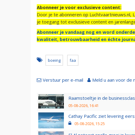
Abonneer je voor exclusieve content:
Door je te abonneren op Luchtvaartnieuws.nl, 
je toegang tot exclusieve content en jarenlang
Abonneer je vandaag nog en word onderde
kwaliteit, betrouwbaarheid en échte journa
boeing
faa
Verstuur per e-mail
Meld u aan voor de 
Raamstoeltje in de businessclas
05-08-2026, 16:41
Cathay Pacific ziet levering ee
05-08-2026, 15:25
El Al noteert snelle groei in k