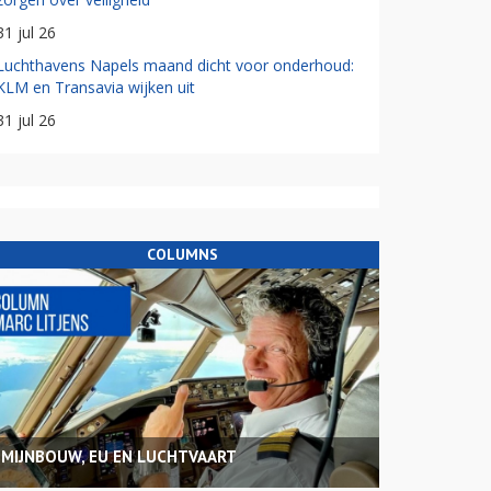
31 jul 26
Luchthavens Napels maand dicht voor onderhoud:
KLM en Transavia wijken uit
31 jul 26
COLUMNS
MIJNBOUW, EU EN LUCHTVAART