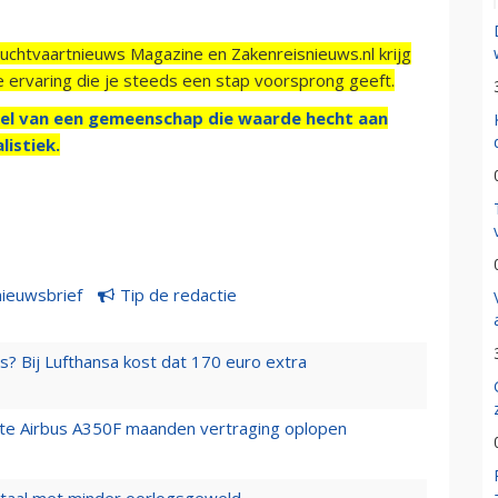
Luchtvaartnieuws Magazine en Zakenreisnieuws.nl krijg
e ervaring die je steeds een stap voorsprong geeft.
el van een gemeenschap die waarde hecht aan
listiek.
nieuwsbrief
Tip de redactie
s? Bij Lufthansa kost dat 170 euro extra
rste Airbus A350F maanden vertraging oplopen
wartaal met minder oorlogsgeweld