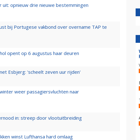
er uit: opnieuw drie nieuwe bestemmingen
rust bij Portugese vakbond over overname TAP te
hol opent op 6 augustus haar deuren
t Esbjerg: 'scheelt zeven uur rijden'
 winter weer passagiersvluchten naar
ernood in: streep door vlootuitbreiding
ukken winst Lufthansa hard omlaag