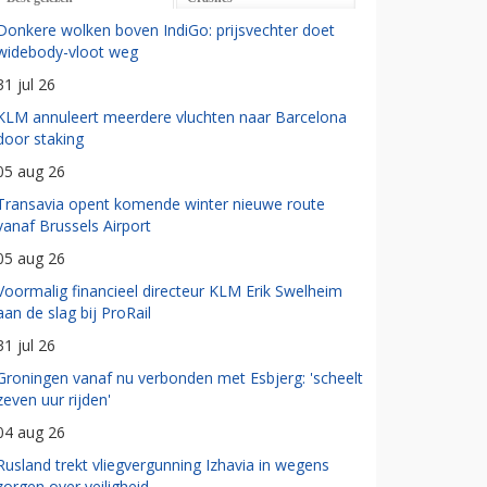
Donkere wolken boven IndiGo: prijsvechter doet
widebody-vloot weg
31 jul 26
KLM annuleert meerdere vluchten naar Barcelona
door staking
05 aug 26
Transavia opent komende winter nieuwe route
vanaf Brussels Airport
05 aug 26
Voormalig financieel directeur KLM Erik Swelheim
aan de slag bij ProRail
31 jul 26
Groningen vanaf nu verbonden met Esbjerg: 'scheelt
zeven uur rijden'
04 aug 26
Rusland trekt vliegvergunning Izhavia in wegens
zorgen over veiligheid