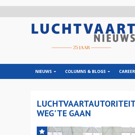
Overslaan
en
naar
de
inhoud
gaan
NIEUWS
COLUMNS & BLOGS
CAREER
LUCHTVAARTAUTORITEIT:
WEG' TE GAAN