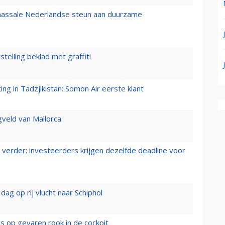
 massale Nederlandse steun aan duurzame
stelling beklad met graffiti
g in Tadzjikistan: Somon Air eerste klant
gveld van Mallorca
verder: investeerders krijgen dezelfde deadline voor
ag op rij vlucht naar Schiphol
es op gevaren rook in de cockpit