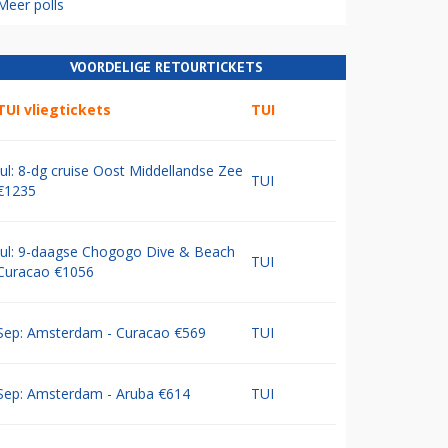
Meer polls
VOORDELIGE RETOURTICKETS
TUI vliegtickets
TUI
Jul: 8-dg cruise Oost Middellandse Zee
TUI
€1235
Jul: 9-daagse Chogogo Dive & Beach
TUI
Curacao €1056
Sep: Amsterdam - Curacao €569
TUI
Sep: Amsterdam - Aruba €614
TUI