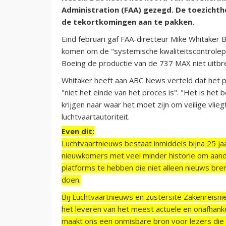
Administration (FAA) gezegd. De toezicht
de tekortkomingen aan te pakken.
Eind februari gaf FAA-directeur Mike Whitaker
komen om de "systemische kwaliteitscontrolepr
Boeing de productie van de 737 MAX niet uitbr
Whitaker heeft aan ABC News verteld dat het 
"niet het einde van het proces is". "Het is he
krijgen naar waar het moet zijn om veilige vlie
luchtvaartautoriteit.
Even dit:
Luchtvaartnieuws bestaat inmiddels bijna 25 jaa
nieuwkomers met veel minder historie om aand
platforms te hebben die niet alleen nieuws bre
doen.
Bij Luchtvaartnieuws en zustersite Zakenreisn
het leveren van het meest actuele en onafhankel
maakt ons een onmisbare bron voor lezers die g