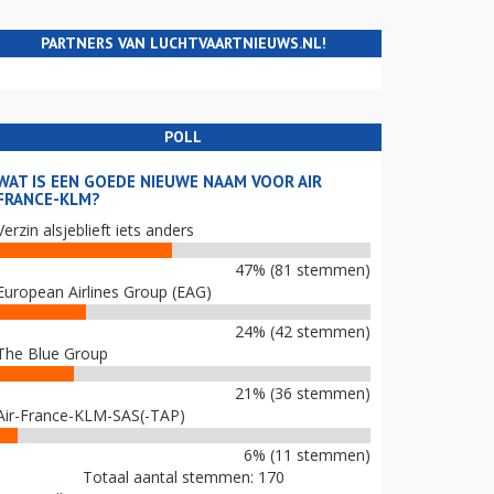
PARTNERS VAN LUCHTVAARTNIEUWS.NL!
POLL
WAT IS EEN GOEDE NIEUWE NAAM VOOR AIR
FRANCE-KLM?
Verzin alsjeblieft iets anders
47% (81 stemmen)
European Airlines Group (EAG)
24% (42 stemmen)
The Blue Group
21% (36 stemmen)
Air-France-KLM-SAS(-TAP)
6% (11 stemmen)
Totaal aantal stemmen: 170