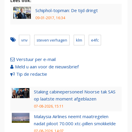
Lees ook:
Schiphol-topman: De tijd dringt
09-01-2017, 16:34
vnv
steven verhagen
klm
e4fc
Verstuur per e-mail
Meld u aan voor de nieuwsbrief
Tip de redactie
Staking cabinepersoneel Noorse tak SAS
op laatste moment afgeblazen
07-08-2026, 15:11
Malaysia Airlines neemt maatregelen
nadat piloot 70.000 xtc-pillen smokkelde
07-08-2026, 14:07