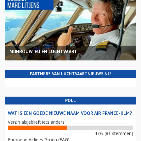
MIJNBOUW, EU EN LUCHTVAART
PARTNERS VAN LUCHTVAARTNIEUWS.NL!
POLL
WAT IS EEN GOEDE NIEUWE NAAM VOOR AIR FRANCE-KLM?
Verzin alsjeblieft iets anders
47% (81 stemmen)
European Airlines Group (EAG)