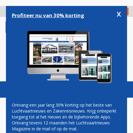
Overslaan
en
x
Digitaal Magazine
Registreer
Check in
naar
Profiteer nu van 30% korting
de
inhoud
gaan
Magazine
Podcasts
Vacatures
Toggl
naviga
Ontvang een jaar lang 30% korting op het beste van
Luchtvaartnieuws en Zakenreisnieuws. Krijg onbeperkt
toegang tot al het nieuws en de bijbehorende Apps.
VNV: SCHIPHOL IS VOL DOOR
Ontvang tevens 12 maanden het Luchtvaartnieuws
SLECHT BELEID
Magazine in de mail of op de mat.