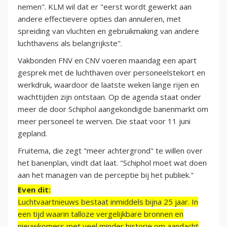
nemen". KLM wil dat er "eerst wordt gewerkt aan
andere effectievere opties dan annuleren, met
spreiding van vluchten en gebruikmaking van andere
luchthavens als belangrijkste".
Vakbonden FNV en CNV voeren maandag een apart
gesprek met de luchthaven over personeelstekort en
werkdruk, waardoor de laatste weken lange rijen en
wachttijden zijn ontstaan. Op de agenda staat onder
meer de door Schiphol aangekondigde banenmarkt om
meer personeel te werven. Die staat voor 11 juni
gepland.
Fruitema, die zegt "meer achtergrond" te willen over
het banenplan, vindt dat laat. "Schiphol moet wat doen
aan het managen van de perceptie bij het publiek."
Even dit:
Luchtvaartnieuws bestaat inmiddels bijna 25 jaar. In
een tijd waarin talloze vergelijkbare bronnen en
nieuwkomers met veel minder historie om aandacht