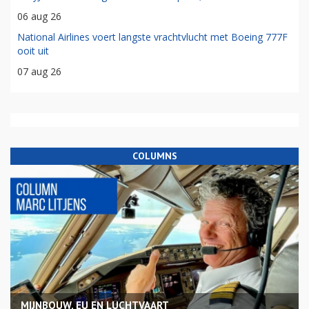
06 aug 26
National Airlines voert langste vrachtvlucht met Boeing 777F
ooit uit
07 aug 26
COLUMNS
MIJNBOUW, EU EN LUCHTVAART