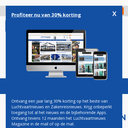
Overslaan
en
x
Digitaal Magazine
Registreer
Check in
naar
Profiteer nu van 30% korting
de
inhoud
gaan
Magazine
Podcasts
Vacatures
Toggl
naviga
Ontvang een jaar lang 30% korting op het beste van
Luchtvaartnieuws en Zakenreisnieuws. Krijg onbeperkt
toegang tot al het nieuws en de bijbehorende Apps.
LUCHTVAARTMAATSCHAPPIJEN
Ontvang tevens 12 maanden het Luchtvaartnieuws
TEGEN VERPLICHT
Magazine in de mail of op de mat.