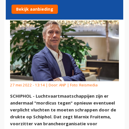
SCHRAPPEN VLUCHTEN
Bekijk aanbieding
27 mei 2022 - 13:14 | Door:
ANP
| Foto: Reismedia
SCHIPHOL - Luchtvaartmaatschappijen zijn er
andermaal "mordicus tegen" opnieuw eventueel
verplicht vluchten te moeten schrappen door de
drukte op Schiphol. Dat zegt Marnix Fruitema,
voorzitter van brancheorganisatie voor