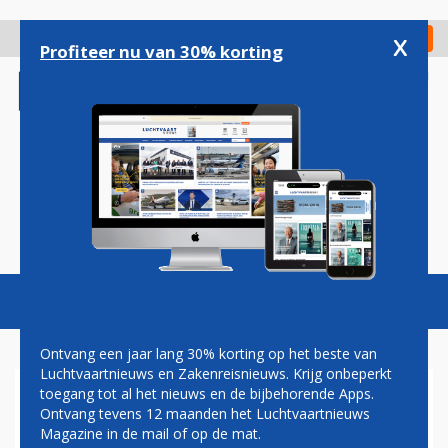
Overslaan
en
x
Digitaal Magazine
Registreer
Check in
naar
Profiteer nu van 30% korting
de
inhoud
gaan
Magazine
Podcasts
Vacatures
Toggl
naviga
Ontvang een jaar lang 30% korting op het beste van
Luchtvaartnieuws en Zakenreisnieuws. Krijg onbeperkt
toegang tot al het nieuws en de bijbehorende Apps.
AMAZON
Ontvang tevens 12 maanden het Luchtvaartnieuws
Magazine in de mail of op de mat.