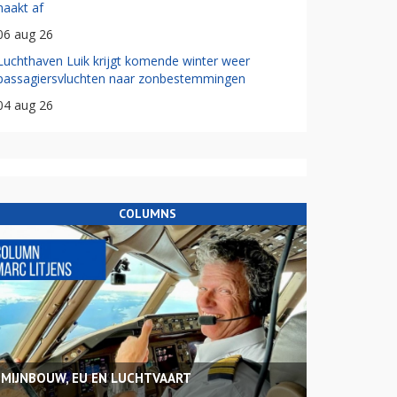
haakt af
06 aug 26
Luchthaven Luik krijgt komende winter weer
passagiersvluchten naar zonbestemmingen
04 aug 26
COLUMNS
MIJNBOUW, EU EN LUCHTVAART