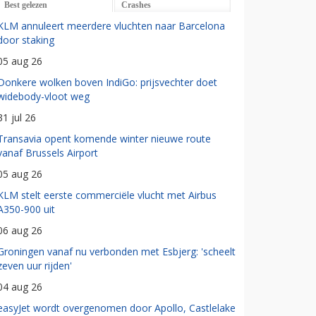
Best gelezen
Crashes
KLM annuleert meerdere vluchten naar Barcelona
door staking
05 aug 26
Donkere wolken boven IndiGo: prijsvechter doet
widebody-vloot weg
31 jul 26
Transavia opent komende winter nieuwe route
vanaf Brussels Airport
05 aug 26
KLM stelt eerste commerciële vlucht met Airbus
A350-900 uit
06 aug 26
Groningen vanaf nu verbonden met Esbjerg: 'scheelt
zeven uur rijden'
04 aug 26
easyJet wordt overgenomen door Apollo, Castlelake