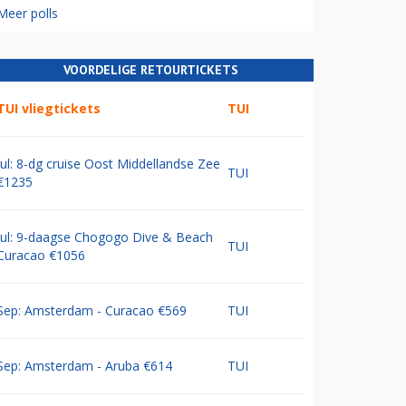
Meer polls
VOORDELIGE RETOURTICKETS
TUI vliegtickets
TUI
Jul: 8-dg cruise Oost Middellandse Zee
TUI
€1235
Jul: 9-daagse Chogogo Dive & Beach
TUI
Curacao €1056
Sep: Amsterdam - Curacao €569
TUI
Sep: Amsterdam - Aruba €614
TUI