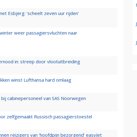
t Esbjerg: 'scheelt zeven uur rijden'
 winter weer passagiersvluchten naar
ernood in: streep door vlootuitbreiding
ukken winst Lufthansa hard omlaag
 bij cabinepersoneel van SAS Noorwegen
voor zelfgemaakt Russisch passagierstoestel
nen reizigers van ‘hoofdpijn bezorgend’ easyJet