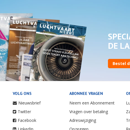
SPECI
DE LA
Bestel d
VOLG ONS
ABONNEE VRAGEN
O
Nieuwsbrief
Neem een Abonnement
Lu
Twitter
Vragen over betaling
Za
Facebook
Adreswijziging
Tr
LinkedIn
Opzeggen
Re