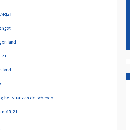
 ARJ21
vangst
gen land
RJ21
n land
9
ing het vuur aan de schenen
ar ARJ21
t