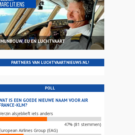
MIJNBOUW, EU EN LUCHTVAART
PARTNERS VAN LUCHTVAARTNIEUWS.NL!
POLL
WAT IS EEN GOEDE NIEUWE NAAM VOOR AIR
FRANCE-KLM?
Verzin alsjeblieft iets anders
47% (81 stemmen)
European Airlines Group (EAG)