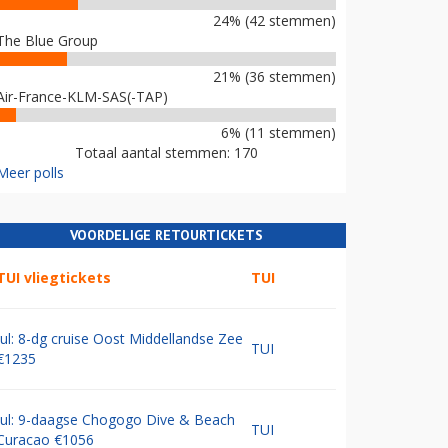
24% (42 stemmen)
The Blue Group
21% (36 stemmen)
Air-France-KLM-SAS(-TAP)
6% (11 stemmen)
Totaal aantal stemmen: 170
Meer polls
VOORDELIGE RETOURTICKETS
TUI vliegtickets
TUI
Jul: 8-dg cruise Oost Middellandse Zee
TUI
€1235
Jul: 9-daagse Chogogo Dive & Beach
TUI
Curacao €1056