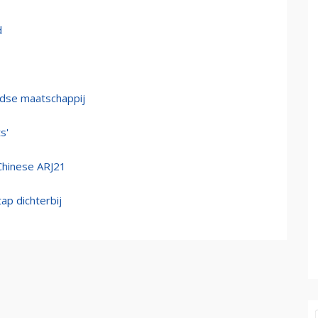
d
ndse maatschappij
s'
 Chinese ARJ21
ap dichterbij