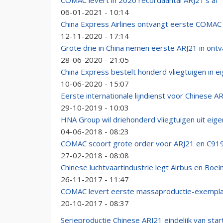
COMAC levert in 2020 recordaantal ARJ21's af
06-01-2021 - 10:14
China Express Airlines ontvangt eerste COMAC
12-11-2020 - 17:14
Grote drie in China nemen eerste ARJ21 in ont
28-06-2020 - 21:05
China Express bestelt honderd vliegtuigen in ei
10-06-2020 - 15:07
Eerste internationale lijndienst voor Chinese A
29-10-2019 - 10:03
HNA Group wil driehonderd vliegtuigen uit eige
04-06-2018 - 08:23
COMAC scoort grote order voor ARJ21 en C91
27-02-2018 - 08:08
Chinese luchtvaartindustrie legt Airbus en Boe
26-11-2017 - 11:47
COMAC levert eerste massaproductie-exempla
20-10-2017 - 08:37
Serieproductie Chinese ARJ21 eindelijk van star