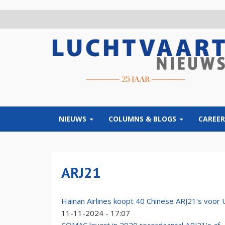
Overslaan
en
naar
de
inhoud
gaan
NIEUWS
COLUMNS & BLOGS
CAREER
ARJ21
Hainan Airlines koopt 40 Chinese ARJ21's voor 
11-11-2024 - 17:07