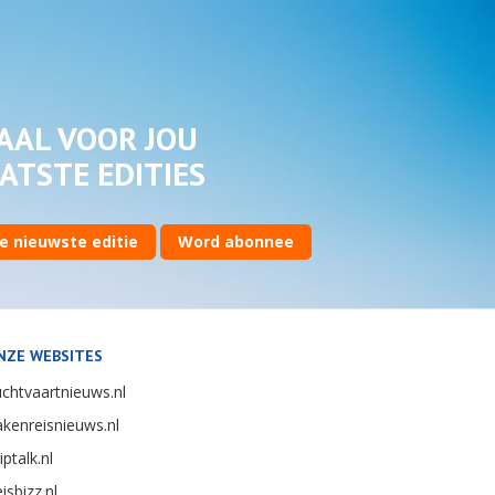
AAL VOOR JOU
ATSTE EDITIES
e nieuwste editie
Word abonnee
NZE WEBSITES
chtvaartnieuws.nl
kenreisnieuws.nl
iptalk.nl
isbizz.nl