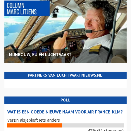
MIJNBOUW, EU EN LUCHTVAART
PARTNERS VAN LUCHTVAARTNIEUWS.NL!
POLL
WAT IS EEN GOEDE NIEUWE NAAM VOOR AIR FRANCE-KLM?
Verzin alsjeblieft iets anders
47% (81 stemmen)