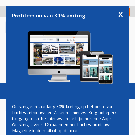
Overslaan
en
x
Digitaal Magazine
Registreer
Check in
naar
Profiteer nu van 30% korting
de
inhoud
gaan
Magazine
Podcasts
Vacatures
Toggl
naviga
Ontvang een jaar lang 30% korting op het beste van
Luchtvaartnieuws en Zakenreisnieuws. Krijg onbeperkt
toegang tot al het nieuws en de bijbehorende Apps.
BOOM SUPERSONIC
Ontvang tevens 12 maanden het Luchtvaartnieuws
Magazine in de mail of op de mat.