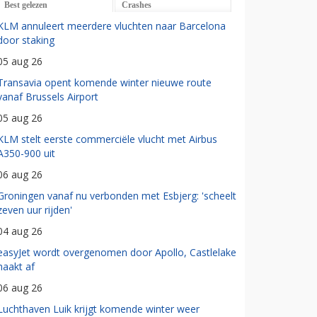
Best gelezen
Crashes
KLM annuleert meerdere vluchten naar Barcelona
door staking
05 aug 26
Transavia opent komende winter nieuwe route
vanaf Brussels Airport
05 aug 26
KLM stelt eerste commerciële vlucht met Airbus
A350-900 uit
06 aug 26
Groningen vanaf nu verbonden met Esbjerg: 'scheelt
zeven uur rijden'
04 aug 26
easyJet wordt overgenomen door Apollo, Castlelake
haakt af
06 aug 26
Luchthaven Luik krijgt komende winter weer