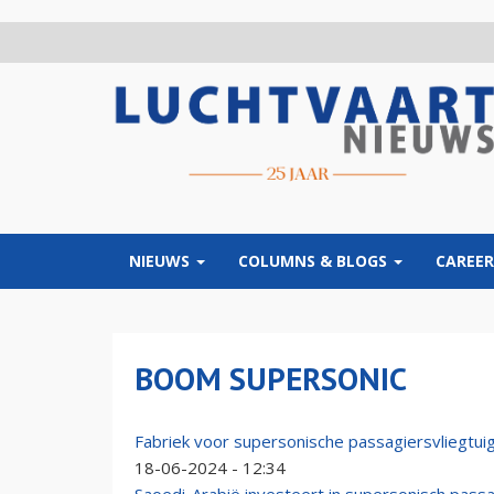
Overslaan
en
naar
de
inhoud
gaan
NIEUWS
COLUMNS & BLOGS
CAREER
BOOM SUPERSONIC
Fabriek voor supersonische passagiersvliegtui
18-06-2024 - 12:34