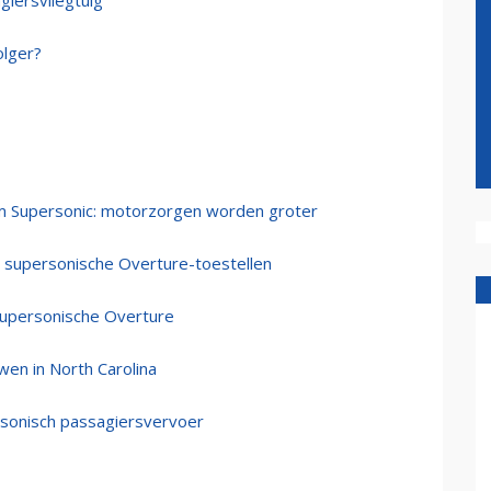
giersvliegtuig
olger?
m Supersonic: motorzorgen worden groter
ig supersonische Overture-toestellen
supersonische Overture
en in North Carolina
rsonisch passagiersvervoer