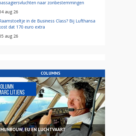
passagiersvluchten naar zonbestemmingen
04 aug 26
Raamstoeltje in de Business Class? Bij Lufthansa
kost dat 170 euro extra
05 aug 26
COLUMNS
MIJNBOUW, EU EN LUCHTVAART