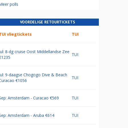
Meer polls
VOORDELIGE RETOURTICKETS
TUI vliegtickets
TUI
Jul: 8-dg cruise Oost Middellandse Zee
TUI
€1235
Jul: 9-daagse Chogogo Dive & Beach
TUI
Curacao €1056
Sep: Amsterdam - Curacao €569
TUI
Sep: Amsterdam - Aruba €614
TUI