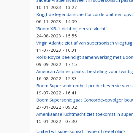
Saoedi-Arabië investeert in supersonisch passa
10-11-2023 - 13:27
Krijgt de legendarische Concorde ooit een opv
06-11-2023 - 14:09
'Boom XB-1 dicht bij eerste vlucht'
24-08-2023 - 15:55
Virgin Atlantic ziet af van supersonisch vliegtuig
11-07-2023 - 10:31
Rolls-Royce beëindigt samenwerking met Boo
09-09-2022 - 17:15
American Airlines plaatst bestelling voor twint
16-08-2022 - 15:33
Boom Supersonic onthult productieversie van 
19-07-2022 - 16:41
Boom Supersonic gaat Concorde-opvolger bouw
27-01-2022 - 09:32
Amerikaanse luchtmacht ziet toekomst in supe
15-01-2022 - 07:30
United wil supersonisch: hype of reëel plan?