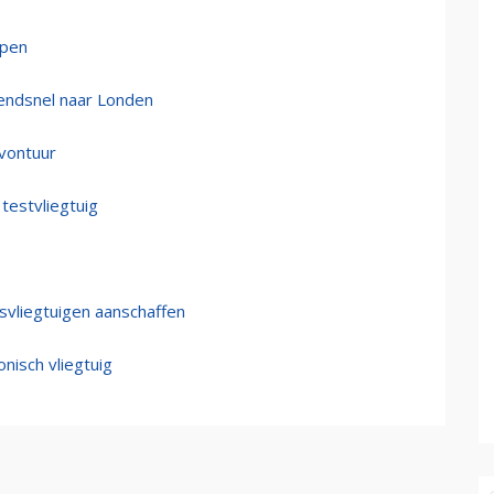
open
zendsnel naar Londen
avontuur
testvliegtuig
rsvliegtuigen aanschaffen
nisch vliegtuig