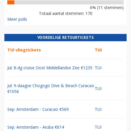
6% (11 stemmen)
Totaal aantal stemmen: 170
Meer polls
VOORDELIGE RETOURTICKETS
TUI vliegtickets
TUI
Jul: 8-dg cruise Oost Middellandse Zee €1235
TUI
Jul: 9-daagse Chogogo Dive & Beach Curacao
TUI
€1056
Sep: Amsterdam - Curacao €569
TUI
Sep: Amsterdam - Aruba €614
TUI