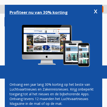
Overslaan
en
x
Digitaal Magazine
Registreer
Check in
naar
Profiteer nu van 30% korting
de
inhoud
gaan
Magazine
Podcasts
Vacatures
Toggl
naviga
Ontvang een jaar lang 30% korting op het beste van
Luchtvaartnieuws en Zakenreisnieuws. Krijg onbeperkt
toegang tot al het nieuws en de bijbehorende Apps.
BOOM SUPERSONIC GAAT
Ontvang tevens 12 maanden het Luchtvaartnieuws
CONCORDE-OPVOLGER
Magazine in de mail of op de mat.