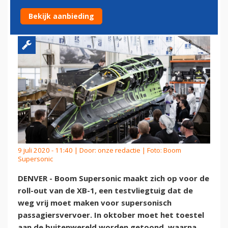
TESTVLIEGTUIG
Bekijk aanbieding
9 juli 2020 - 11:40 | Door:
onze redactie
| Foto: Boom
Supersonic
DENVER - Boom Supersonic maakt zich op voor de
roll-out van de XB-1, een testvliegtuig dat de
weg vrij moet maken voor supersonisch
passagiersvervoer. In oktober moet het toestel
aan de buitenwereld worden getoond, waarna