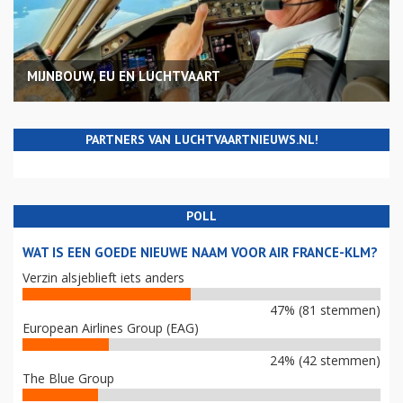
MIJNBOUW, EU EN LUCHTVAART
PARTNERS VAN LUCHTVAARTNIEUWS.NL!
POLL
WAT IS EEN GOEDE NIEUWE NAAM VOOR AIR FRANCE-KLM?
Verzin alsjeblieft iets anders
47% (81 stemmen)
European Airlines Group (EAG)
24% (42 stemmen)
The Blue Group