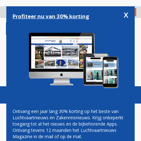
Overslaan
en
x
Digitaal Magazine
Registreer
Check in
naar
Profiteer nu van 30% korting
de
inhoud
gaan
Magazine
Podcasts
Vacatures
Toggl
naviga
Ontvang een jaar lang 30% korting op het beste van
Luchtvaartnieuws en Zakenreisnieuws. Krijg onbeperkt
toegang tot al het nieuws en de bijbehorende Apps.
BOOM MAAKT ZICH OP VOOR
Ontvang tevens 12 maanden het Luchtvaartnieuws
ROLL-OUT SUPERSONISCH
Magazine in de mail of op de mat.