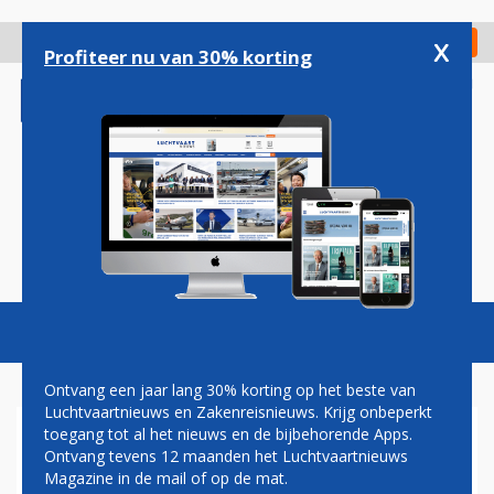
Overslaan
en
x
Digitaal Magazine
Registreer
Check in
naar
Profiteer nu van 30% korting
de
inhoud
gaan
Magazine
Podcasts
Vacatures
Toggl
naviga
Ontvang een jaar lang 30% korting op het beste van
Luchtvaartnieuws en Zakenreisnieuws. Krijg onbeperkt
toegang tot al het nieuws en de bijbehorende Apps.
FNC
Ontvang tevens 12 maanden het Luchtvaartnieuws
Magazine in de mail of op de mat.