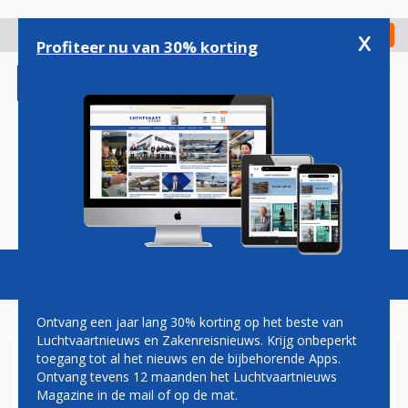
Overslaan
en
x
Digitaal Magazine
Registreer
Check in
naar
Profiteer nu van 30% korting
de
inhoud
gaan
Magazine
Podcasts
Vacatures
Toggl
naviga
Ontvang een jaar lang 30% korting op het beste van
Luchtvaartnieuws en Zakenreisnieuws. Krijg onbeperkt
toegang tot al het nieuws en de bijbehorende Apps.
FNC
Ontvang tevens 12 maanden het Luchtvaartnieuws
Magazine in de mail of op de mat.