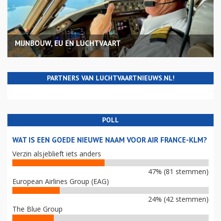
MIJNBOUW, EU EN LUCHTVAART
PARTNERS VAN LUCHTVAARTNIEUWS.NL!
POLL
WAT IS EEN GOEDE NIEUWE NAAM VOOR AIR FRANCE-KLM?
Verzin alsjeblieft iets anders
47% (81 stemmen)
European Airlines Group (EAG)
24% (42 stemmen)
The Blue Group