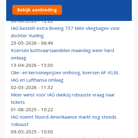
Analyse kwartaalcijfers: Dat vliegen duurder wordt, lijkt
Bekijk aanbieding
geen probleem voor de reiziger
06-08-2026 - 12:22
IAG bestelt extra Boeing 737 MAX-vliegtuigen voor
dochter Vueling
23-05-2026 - 06:49
Koersen luchtvaartaandelen maandag weer hard
omlaag
13-04-2026 - 15:30
Olie- en kerosineprijzen omhoog, koersen AF-KLM,
IAG en Lufthansa omlaag
02-03-2026 - 11:32
Meer winst voor IAG dankzij robuuste vraag naar
tickets
01-08-2025 - 10:22
IAG noemt Noord-Amerikaanse markt nog steeds
'robuust'
09-05-2025 - 10:30