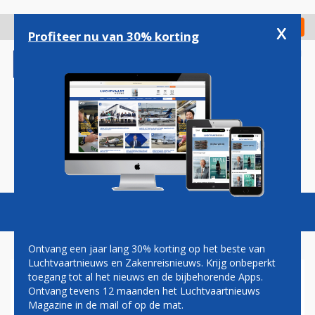
Overslaan
en
x
Digitaal Magazine
Registreer
Check in
naar
Profiteer nu van 30% korting
de
inhoud
gaan
Magazine
Podcasts
Vacatures
Toggl
naviga
Ontvang een jaar lang 30% korting op het beste van
Luchtvaartnieuws en Zakenreisnieuws. Krijg onbeperkt
toegang tot al het nieuws en de bijbehorende Apps.
IAG
Ontvang tevens 12 maanden het Luchtvaartnieuws
Magazine in de mail of op de mat.