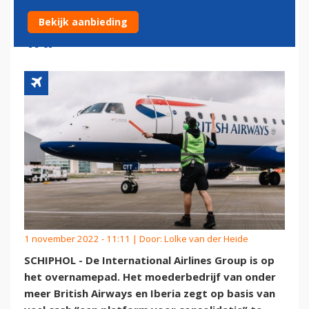
OVERNAME EASYJET EN/OF
Bekijk aanbieding
TAP
1 november 2022 - 11:11 | Door:
Lolke van der Heide
SCHIPHOL - De International Airlines Group is op
het overnamepad. Het moederbedrijf van onder
meer British Airways en Iberia zegt op basis van