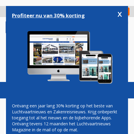
Overslaan
en
x
Digitaal Magazine
Registreer
Check in
naar
Profiteer nu van 30% korting
de
inhoud
gaan
Magazine
Podcasts
Vacatures
Toggl
naviga
Ontvang een jaar lang 30% korting op het beste van
Luchtvaartnieuws en Zakenreisnieuws. Krijg onbeperkt
toegang tot al het nieuws en de bijbehorende Apps.
MOEDERBEDRIJF BRITISH
Ontvang tevens 12 maanden het Luchtvaartnieuws
AIRWAYS AAST OP
Magazine in de mail of op de mat.