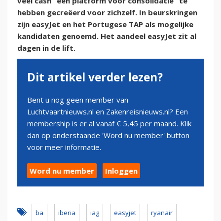
veel cash “een platform voor consolidatie” te
hebben gecreëerd voor zichzelf. In beurskringen
zijn easyJet en het Portugese TAP als mogelijke
kandidaten genoemd. Het aandeel easyJet zit al
dagen in de lift.
Dit artikel verder lezen?
Bent u nog geen member van
Luchtvaartnieuws.nl en Zakenreisnieuws.nl? Een
membership is er al vanaf € 5,45 per maand. Klik
dan op onderstaande 'Word nu member' button
voor meer informatie.
Word nu member
Inloggen
ba
iberia
iag
easyjet
ryanair