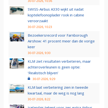
30-07-2026, 10:36
SWISS-Airbus A330 wijkt uit nadat
koptelefoonoplader rook in cabine
veroorzaakt
30-07-2026, 10:23
Bezoekersrecord voor Farnborough
Airshow: 41 procent meer dan de vorige
keer
30-07-2026, 9:30
KLM ziet resultaten verbeteren, maar
achteroverleunen is geen optie:
‘Realistisch blijven’
30-07-2026, 9:29
KLM laat verbetering zien in tweede
kwartaal, maar de weg is nog lang
30-07-2026, 8:22
Icelandair tekent voor zes extra Airbus