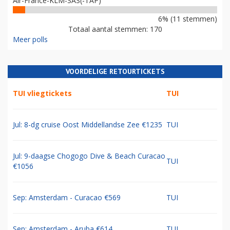
Air-France-KLM-SAS(-TAP)
6% (11 stemmen)
Totaal aantal stemmen: 170
Meer polls
VOORDELIGE RETOURTICKETS
TUI vliegtickets
TUI
Jul: 8-dg cruise Oost Middellandse Zee €1235
TUI
Jul: 9-daagse Chogogo Dive & Beach Curacao
TUI
€1056
Sep: Amsterdam - Curacao €569
TUI
Sep: Amsterdam - Aruba €614
TUI