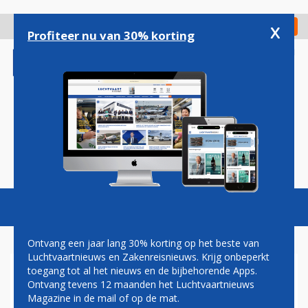
Overslaan
en
x
Digitaal Magazine
Registreer
Check in
naar
Profiteer nu van 30% korting
de
inhoud
gaan
Magazine
Podcasts
Vacatures
Toggl
naviga
Ontvang een jaar lang 30% korting op het beste van
Luchtvaartnieuws en Zakenreisnieuws. Krijg onbeperkt
toegang tot al het nieuws en de bijbehorende Apps.
IAG
Ontvang tevens 12 maanden het Luchtvaartnieuws
Magazine in de mail of op de mat.