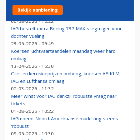
Analyse kwartaalcijfers: Dat vliegen duurder wordt, lijkt
Bekijk aanbieding
geen probleem voor de reiziger
06-08-2026 - 12:22
IAG bestelt extra Boeing 737 MAX-vliegtuigen voor
dochter Vueling
23-05-2026 - 06:49
Koersen luchtvaartaandelen maandag weer hard
omlaag
13-04-2026 - 15:30
Olie- en kerosineprijzen omhoog, koersen AF-KLM,
IAG en Lufthansa omlaag
02-03-2026 - 11:32
Meer winst voor IAG dankzij robuuste vraag naar
tickets
01-08-2025 - 10:22
IAG noemt Noord-Amerikaanse markt nog steeds
'robuust'
09-05-2025 - 10:30