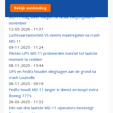
FedEx zet MD-11 vanaf 2028 geleidelijk aan de kant
Bekijk aanbieding
29-06-2026 - 11:54
MD-11 mag weer vliegen na fataal vliegongeluk in
november
12-05-2026 - 11:37
Luchtvaartautoriteit VS neemt maatregelen na crash
MD-11
09-11-2025 - 11:24
Piloten UPS MD-11 probeerden toestel tot laatste
moment te redden
08-11-2025 - 15:44
UPS en FedEx houden vliegtuigen aan de grond na
crash Louisville
08-11-2025 - 09:19
FedEx houdt MD-11 langer in dienst en koopt extra
Boeing 777's
26-03-2025 - 11:32
Eén van drie laatste MD-11-operators bevestigt