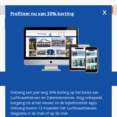
Overslaan
en
x
Digitaal Magazine
Registreer
Check in
naar
Profiteer nu van 30% korting
de
inhoud
gaan
Magazine
Podcasts
Vacatures
Toggl
naviga
Ontvang een jaar lang 30% korting op het beste van
Luchtvaartnieuws en Zakenreisnieuws. Krijg onbeperkt
toegang tot al het nieuws en de bijbehorende Apps.
MD-11
Ontvang tevens 12 maanden het Luchtvaartnieuws
Magazine in de mail of op de mat.