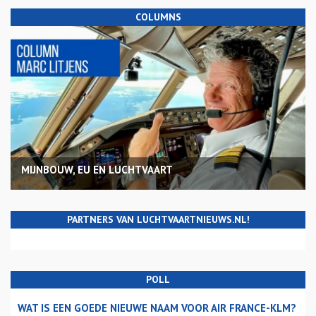
COLUMNS
MIJNBOUW, EU EN LUCHTVAART
PARTNERS VAN LUCHTVAARTNIEUWS.NL!
POLL
WAT IS EEN GOEDE NIEUWE NAAM VOOR AIR FRANCE-KLM?