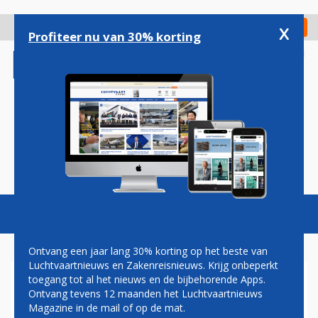
Overslaan
en
x
Digitaal Magazine
Registreer
Check in
naar
Profiteer nu van 30% korting
de
inhoud
gaan
Magazine
Podcasts
Vacatures
Toggl
naviga
Ontvang een jaar lang 30% korting op het beste van
Luchtvaartnieuws en Zakenreisnieuws. Krijg onbeperkt
toegang tot al het nieuws en de bijbehorende Apps.
PRIVIUM
Ontvang tevens 12 maanden het Luchtvaartnieuws
Magazine in de mail of op de mat.