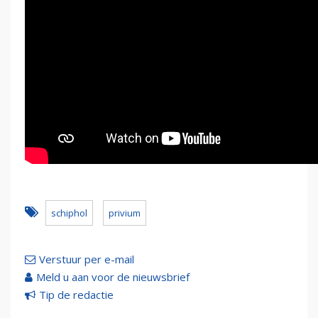
schiphol
privium
Verstuur per e-mail
Meld u aan voor de nieuwsbrief
Tip de redactie