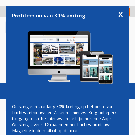
Overslaan
en
x
Digitaal Magazine
Registreer
Check in
naar
Profiteer nu van 30% korting
de
inhoud
gaan
Magazine
Podcasts
Vacatures
Toggl
naviga
Ontvang een jaar lang 30% korting op het beste van
Luchtvaartnieuws en Zakenreisnieuws. Krijg onbeperkt
toegang tot al het nieuws en de bijbehorende Apps.
PRIVIUM WERKT TIJDENS
Ontvang tevens 12 maanden het Luchtvaartnieuws
CORONACRISIS AAN
Magazine in de mail of op de mat.