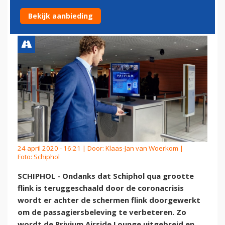
VERBETERING PRODUCT
Bekijk aanbieding
24 april 2020 - 16:21 | Door:
Klaas-Jan van Woerkom
|
Foto: Schiphol
SCHIPHOL - Ondanks dat Schiphol qua grootte
flink is teruggeschaald door de coronacrisis
wordt er achter de schermen flink doorgewerkt
om de passagiersbeleving te verbeteren. Zo
wordt de Privium Airside Lounge uitgebreid en