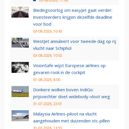
03-08-2026, 11:06
Biedingsoorlog om easyJet gaat verder:
investeerders krijgen dezelfde deadline
voor bod
03-08-2026, 10:43
WestJet annuleert voor tweede dag op rij
vlucht naar Schiphol
03-08-2026, 10:02
VisionSafe wijst Europese airlines op
gevaren rook in de cockpit
01-08-2026, 8:00
Donkere wolken boven IndiGo:
prijsvechter doet widebody-vloot weg
31-07-2026, 22:01
Malaysia Airlines-piloot na vlucht
aangehouden met duizenden xtc-pillen
31-07-2026, 13:55