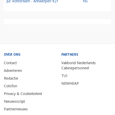
Jul: Rotterdam - Antwerpen €21
NS
OVER ONS
PARTNERS
Contact
Vakbond Nederlands
Cabinepersoneel
Adverteren
TUI
Redactie
NEWHEAP
Colofon
Privacy & Cookiebeleid
Nieuwsscript
Partnernieuws