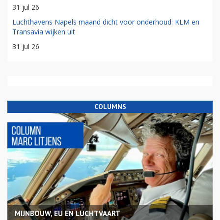
31 jul 26
Luchthavens Napels maand dicht voor onderhoud: KLM en
Transavia wijken uit
31 jul 26
COLUMNS
MIJNBOUW, EU EN LUCHTVAART