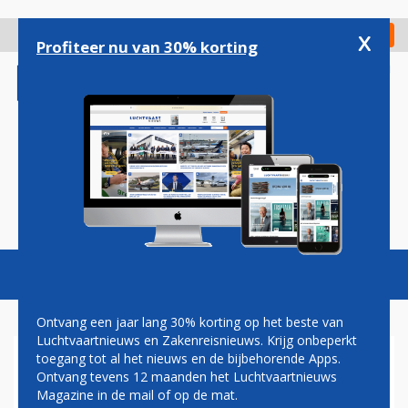
Overslaan
en
x
Digitaal Magazine
Registreer
Check in
naar
Profiteer nu van 30% korting
de
inhoud
gaan
Magazine
Podcasts
Vacatures
Toggl
naviga
Ontvang een jaar lang 30% korting op het beste van
Luchtvaartnieuws en Zakenreisnieuws. Krijg onbeperkt
toegang tot al het nieuws en de bijbehorende Apps.
PRORAIL
Ontvang tevens 12 maanden het Luchtvaartnieuws
Magazine in de mail of op de mat.