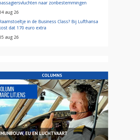
passagiersvluchten naar zonbestemmingen
04 aug 26
Raamstoeltje in de Business Class? Bij Lufthansa
kost dat 170 euro extra
05 aug 26
COLUMNS
MIJNBOUW, EU EN LUCHTVAART