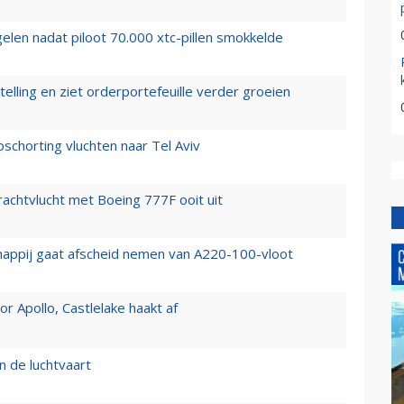
elen nadat piloot 70.000 xtc-pillen smokkelde
elling en ziet orderportefeuille verder groeien
chorting vluchten naar Tel Aviv
vrachtvlucht met Boeing 777F ooit uit
happij gaat afscheid nemen van A220-100-vloot
 Apollo, Castlelake haakt af
n de luchtvaart