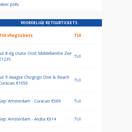
Meer polls
VOORDELIGE RETOURTICKETS
TUI vliegtickets
TUI
Jul: 8-dg cruise Oost Middellandse Zee
TUI
€1235
Jul: 9-daagse Chogogo Dive & Beach
TUI
Curacao €1056
Sep: Amsterdam - Curacao €569
TUI
Sep: Amsterdam - Aruba €614
TUI