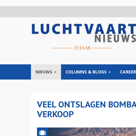
Overslaan
en
naar
de
inhoud
gaan
NIEUWS
COLUMNS & BLOGS
CAREER
VEEL ONTSLAGEN BOMBA
VERKOOP