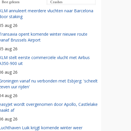
Best gelezen
Crashes
KLM annuleert meerdere vluchten naar Barcelona
door staking
05 aug 26
Transavia opent komende winter nieuwe route
vanaf Brussels Airport
05 aug 26
KLM stelt eerste commerciële vlucht met Airbus
A350-900 uit
06 aug 26
Groningen vanaf nu verbonden met Esbjerg: 'scheelt
zeven uur rijden'
04 aug 26
easyJet wordt overgenomen door Apollo, Castlelake
haakt af
06 aug 26
Luchthaven Luik krijgt komende winter weer