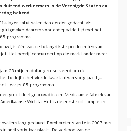
rca duizend werknemers in de Verenigde Staten en
erdag bekend.
4 lager zal uitvallen dan eerder gedacht. Als
iegtuigmaker daarom voor onbepaalde tijd met het
t 85-programma.
bouwt, is één van de belangrijkste producenten van
et. Het bedrijf concurreert op die markt onder meer
t jaar 25 miljoen dollar gereserveerd om de
et bedrijf in het vierde kwartaal van vorig jaar 1,4
n het Learjet 85-programma.
een groot deel gebouwd in een Mexicaanse fabriek van
 Amerikaanse Wichita. Het is de eerste uit composiet
envallers lang geduurd. Bombardier startte in 2007 met
 in april vorig jaar plaats. De verkoop van de