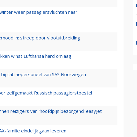
 winter weer passagiersvluchten naar
ernood in: streep door vlootuitbreiding
ukken winst Lufthansa hard omlaag
 bij cabinepersoneel van SAS Noorwegen
voor zelfgemaakt Russisch passagierstoestel
nen reizigers van ‘hoofdpijn bezorgend’ easyJet
X-familie eindelijk gaan leveren