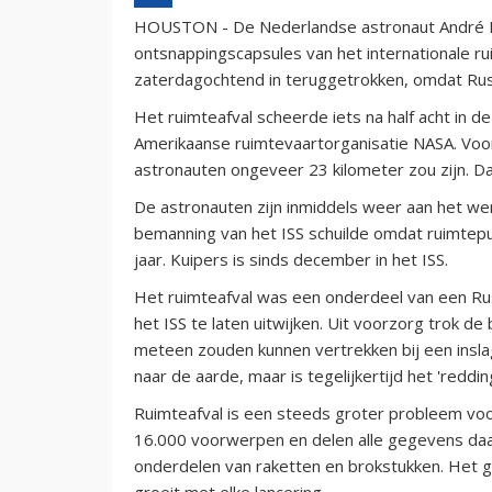
HOUSTON - De Nederlandse astronaut André Kui
ontsnappingscapsules van het internationale ru
zaterdagochtend in teruggetrokken, omdat Russ
Het ruimteafval scheerde iets na half acht in de
Amerikaanse ruimtevaartorganisatie NASA. Voo
astronauten ongeveer 23 kilometer zou zijn. Dat 
De astronauten zijn inmiddels weer aan het we
bemanning van het ISS schuilde omdat ruimtepui
jaar. Kuipers is sinds december in het ISS.
Het ruimteafval was een onderdeel van een Rus
het ISS te laten uitwijken. Uit voorzorg trok d
meteen zouden kunnen vertrekken bij een insla
naar de aarde, maar is tegelijkertijd het 'reddin
Ruimteafval is een steeds groter probleem vo
16.000 voorwerpen en delen alle gegevens daar
onderdelen van raketten en brokstukken. Het ga
groeit met elke lancering.