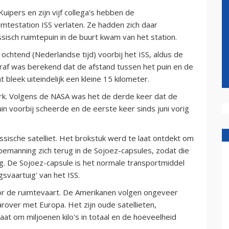
pers en zijn vijf collega's hebben de
imtestation ISS verlaten. Ze hadden zich daar
isch ruimtepuin in de buurt kwam van het station.
 ochtend (Nederlandse tijd) voorbij het ISS, aldus de
raf was berekend dat de afstand tussen het puin en de
bleek uiteindelijk een kleine 15 kilometer.
rk. Volgens de NASA was het de derde keer dat de
n voorbij scheerde en de eerste keer sinds juni vorig
sische satelliet. Het brokstuk werd te laat ontdekt om
e bemanning zich terug in de Sojoez-capsules, zodat die
g. De Sojoez-capsule is het normale transportmiddel
gsvaartuig' van het ISS.
or de ruimtevaart. De Amerikanen volgen ongeveer
over met Europa. Het zijn oude satellieten,
at om miljoenen kilo's in totaal en de hoeveelheid