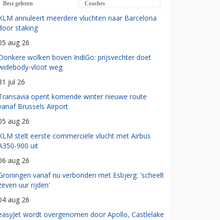
Best gelezen
Crashes
KLM annuleert meerdere vluchten naar Barcelona
door staking
05 aug 26
Donkere wolken boven IndiGo: prijsvechter doet
widebody-vloot weg
31 jul 26
Transavia opent komende winter nieuwe route
vanaf Brussels Airport
05 aug 26
KLM stelt eerste commerciële vlucht met Airbus
A350-900 uit
06 aug 26
Groningen vanaf nu verbonden met Esbjerg: 'scheelt
zeven uur rijden'
04 aug 26
easyJet wordt overgenomen door Apollo, Castlelake