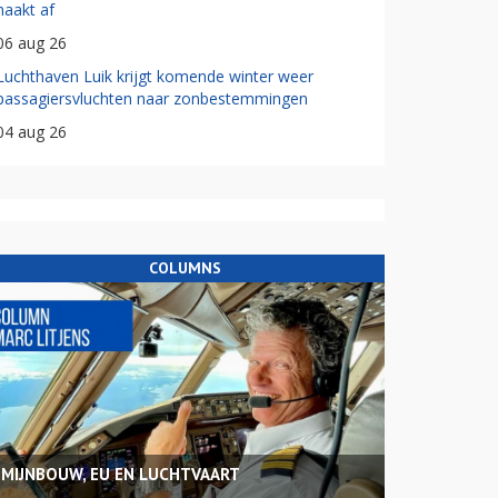
haakt af
06 aug 26
Luchthaven Luik krijgt komende winter weer
passagiersvluchten naar zonbestemmingen
04 aug 26
COLUMNS
MIJNBOUW, EU EN LUCHTVAART