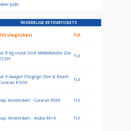
Meer polls
VOORDELIGE RETOURTICKETS
TUI vliegtickets
TUI
Jul: 8-dg cruise Oost Middellandse Zee
TUI
€1235
Jul: 9-daagse Chogogo Dive & Beach
TUI
Curacao €1056
Sep: Amsterdam - Curacao €569
TUI
Sep: Amsterdam - Aruba €614
TUI