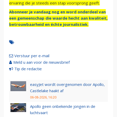
ervaring die je steeds een stap voorsprong geeft.
Abonneer je vandaag nog en word onderdeel van
een gemeenschap die waarde hecht aan kwaliteit,
betrouwbaarheid en échte journalistiek.
Verstuur per e-mail
Meld u aan voor de nieuwsbrief
Tip de redactie
easyJet wordt overgenomen door Apollo,
Castlelake haakt af
06-08-2026, 16:20
Apollo geen onbekende jongen in de
luchtvaart