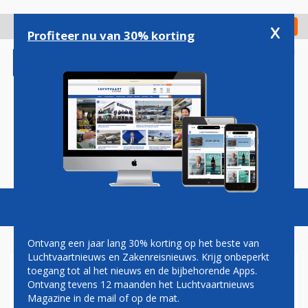
Overslaan
en
x
Digitaal Magazine
Registreer
Check in
naar
Profiteer nu van 30% korting
de
inhoud
gaan
Magazine
Podcasts
Vacatures
Toggl
naviga
Ontvang een jaar lang 30% korting op het beste van
Luchtvaartnieuws en Zakenreisnieuws. Krijg onbeperkt
toegang tot al het nieuws en de bijbehorende Apps.
BOEING WEET OPNIEUW GEEN
Ontvang tevens 12 maanden het Luchtvaartnieuws
NIEUWE BESTELLINGEN TE
Magazine in de mail of op de mat.