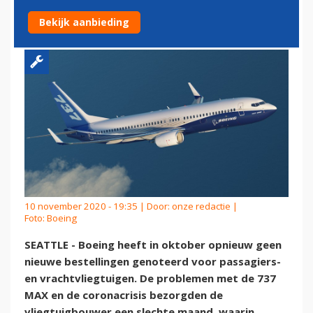
SCOREN
Bekijk aanbieding
10 november 2020 - 19:35 | Door:
onze redactie
|
Foto: Boeing
SEATTLE - Boeing heeft in oktober opnieuw geen
nieuwe bestellingen genoteerd voor passagiers-
en vrachtvliegtuigen. De problemen met de 737
MAX en de coronacrisis bezorgden de
vliegtuigbouwer een slechte maand, waarin