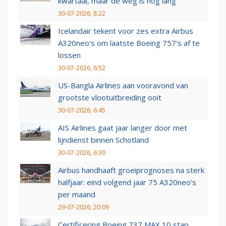
kwartaal, maar de weg is nog lang
30-07-2026, 8:22
Icelandair tekent voor zes extra Airbus
A320neo's om laatste Boeing 757's af te
lossen
30-07-2026, 6:52
US-Bangla Airlines aan vooravond van
grootste vlootuitbreiding ooit
30-07-2026, 6:45
AIS Airlines gaat jaar langer door met
lijndienst binnen Schotland
30-07-2026, 6:30
Airbus handhaaft groeiprognoses na sterk
halfjaar: eind volgend jaar 75 A320neo’s
per maand
29-07-2026, 20:09
Certificering Boeing 737 MAX 10 stap