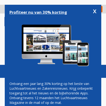
Overslaan
en
x
Digitaal Magazine
Registreer
Check in
naar
Profiteer nu van 30% korting
de
inhoud
gaan
Magazine
Podcasts
Vacatures
Toggl
naviga
Ontvang een jaar lang 30% korting op het beste van
Luchtvaartnieuws en Zakenreisnieuws. Krijg onbeperkt
toegang tot al het nieuws en de bijbehorende Apps.
BOMBARDIER FLEXJET SLAAT
Ontvang tevens 12 maanden het Luchtvaartnieuws
VLEUGELS UIT NAAR CANADA
Magazine in de mail of op de mat.