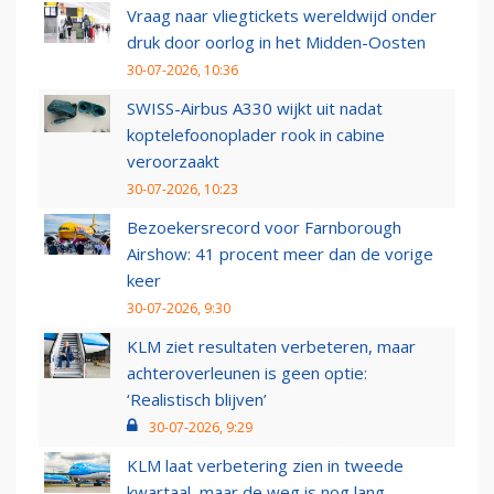
Vraag naar vliegtickets wereldwijd onder
druk door oorlog in het Midden-Oosten
30-07-2026, 10:36
SWISS-Airbus A330 wijkt uit nadat
koptelefoonoplader rook in cabine
veroorzaakt
30-07-2026, 10:23
Bezoekersrecord voor Farnborough
Airshow: 41 procent meer dan de vorige
keer
30-07-2026, 9:30
KLM ziet resultaten verbeteren, maar
achteroverleunen is geen optie:
‘Realistisch blijven’
30-07-2026, 9:29
KLM laat verbetering zien in tweede
kwartaal, maar de weg is nog lang