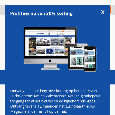
Overslaan
en
x
Digitaal Magazine
Registreer
Check in
naar
Profiteer nu van 30% korting
de
inhoud
gaan
Magazine
Podcasts
Vacatures
Toggl
naviga
Ontvang een jaar lang 30% korting op het beste van
Luchtvaartnieuws en Zakenreisnieuws. Krijg onbeperkt
toegang tot al het nieuws en de bijbehorende Apps.
BOMBARDIER HERVAT
Ontvang tevens 12 maanden het Luchtvaartnieuws
PRODUCTIE CRJ200 IN APRIL
Magazine in de mail of op de mat.