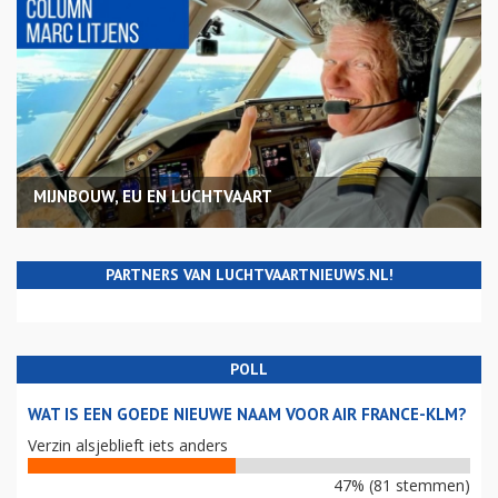
MIJNBOUW, EU EN LUCHTVAART
PARTNERS VAN LUCHTVAARTNIEUWS.NL!
POLL
WAT IS EEN GOEDE NIEUWE NAAM VOOR AIR FRANCE-KLM?
Verzin alsjeblieft iets anders
47% (81 stemmen)