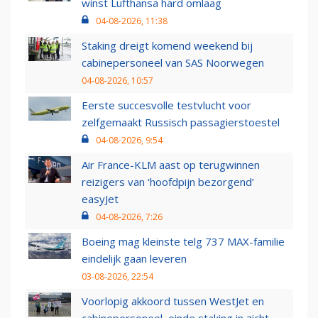
winst Lufthansa hard omlaag
04-08-2026, 11:38
Staking dreigt komend weekend bij
cabinepersoneel van SAS Noorwegen
04-08-2026, 10:57
Eerste succesvolle testvlucht voor
zelfgemaakt Russisch passagierstoestel
04-08-2026, 9:54
Air France-KLM aast op terugwinnen
reizigers van ‘hoofdpijn bezorgend’
easyJet
04-08-2026, 7:26
Boeing mag kleinste telg 737 MAX-familie
eindelijk gaan leveren
03-08-2026, 22:54
Voorlopig akkoord tussen WestJet en
cabinepersoneel, einde staking in zicht