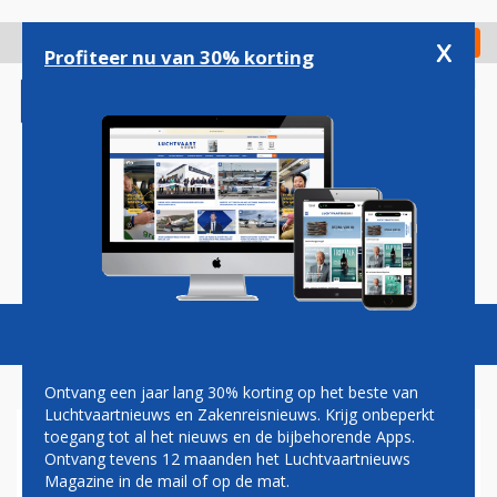
Overslaan
en
x
Digitaal Magazine
Registreer
Check in
naar
Profiteer nu van 30% korting
de
inhoud
gaan
Magazine
Podcasts
Vacatures
Toggl
naviga
Ontvang een jaar lang 30% korting op het beste van
Luchtvaartnieuws en Zakenreisnieuws. Krijg onbeperkt
toegang tot al het nieuws en de bijbehorende Apps.
BOMBARDIER HERVAT
Ontvang tevens 12 maanden het Luchtvaartnieuws
PRODUCTIE CRJ200 IN APRIL
Magazine in de mail of op de mat.