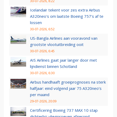
30-07-2026, 8:22
Icelandair tekent voor zes extra Airbus
A320neo's om laatste Boeing 757's af te
lossen
30-07-2026, 6:52
US-Bangla Airlines aan vooravond van
grootste vlootuitbreiding ooit
30-07-2026, 6:45
AIS Airlines gaat jaar langer door met
lijndienst binnen Schotland
30-07-2026, 6:30
Airbus handhaaft groeiprognoses na sterk
halfjaar: eind volgend jaar 75 A320neo’s
per maand
29-07-2026, 20:09
Certificering Boeing 737 MAX 10 stap
dichterbij: vliegproeven afgerond