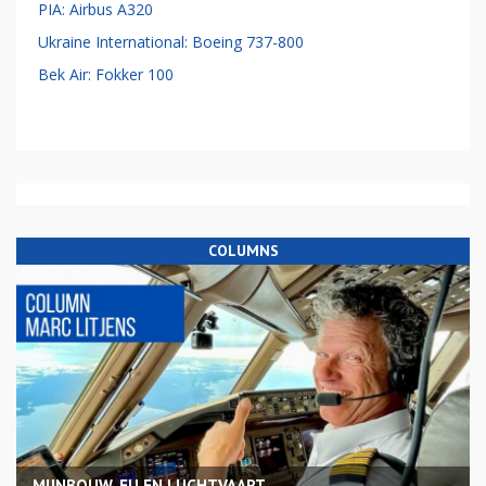
PIA: Airbus A320
Ukraine International: Boeing 737-800
Bek Air: Fokker 100
COLUMNS
MIJNBOUW, EU EN LUCHTVAART