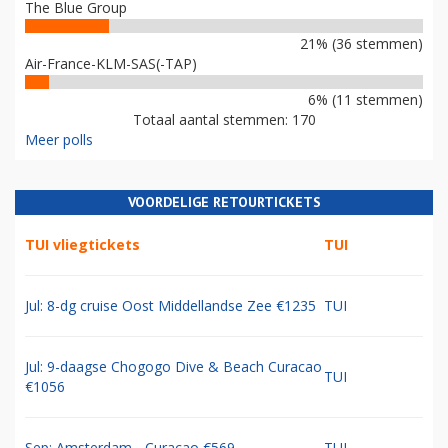
The Blue Group
21% (36 stemmen)
Air-France-KLM-SAS(-TAP)
6% (11 stemmen)
Totaal aantal stemmen: 170
Meer polls
VOORDELIGE RETOURTICKETS
TUI vliegtickets
TUI
Jul: 8-dg cruise Oost Middellandse Zee €1235
TUI
Jul: 9-daagse Chogogo Dive & Beach Curacao
TUI
€1056
Sep: Amsterdam - Curacao €569
TUI