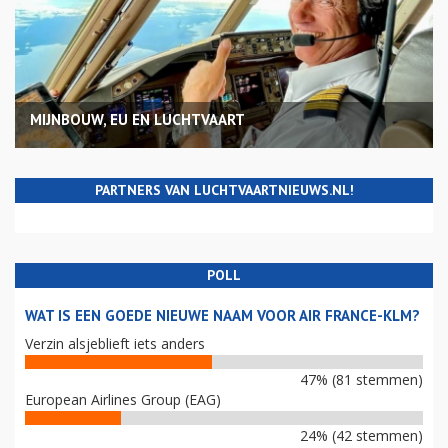
MIJNBOUW, EU EN LUCHTVAART
PARTNERS VAN LUCHTVAARTNIEUWS.NL!
POLL
WAT IS EEN GOEDE NIEUWE NAAM VOOR AIR FRANCE-KLM?
Verzin alsjeblieft iets anders
47% (81 stemmen)
European Airlines Group (EAG)
24% (42 stemmen)