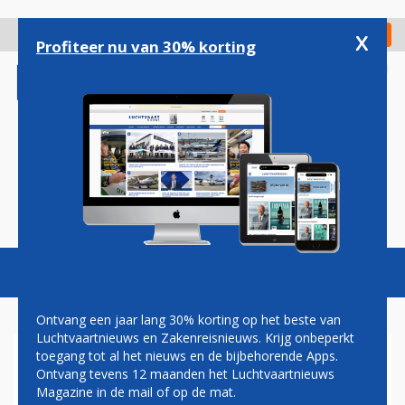
Overslaan
en
x
Digitaal Magazine
Registreer
Check in
naar
Profiteer nu van 30% korting
de
inhoud
gaan
Magazine
Podcasts
Vacatures
Toggl
naviga
Ontvang een jaar lang 30% korting op het beste van
Luchtvaartnieuws en Zakenreisnieuws. Krijg onbeperkt
toegang tot al het nieuws en de bijbehorende Apps.
FAA: NOG GEEN TIJDPAD
Ontvang tevens 12 maanden het Luchtvaartnieuws
VOOR TERUGKEER 737 MAX
Magazine in de mail of op de mat.