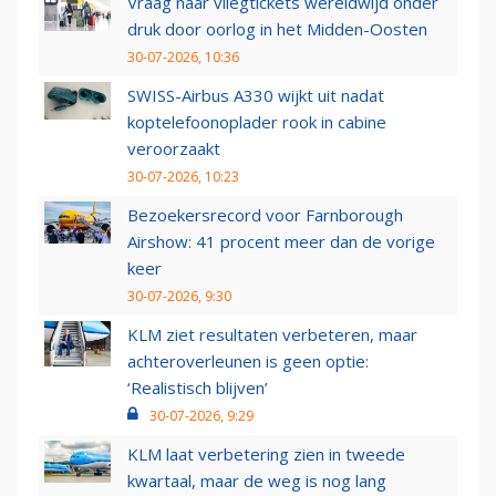
Vraag naar vliegtickets wereldwijd onder
druk door oorlog in het Midden-Oosten
30-07-2026, 10:36
SWISS-Airbus A330 wijkt uit nadat
koptelefoonoplader rook in cabine
veroorzaakt
30-07-2026, 10:23
Bezoekersrecord voor Farnborough
Airshow: 41 procent meer dan de vorige
keer
30-07-2026, 9:30
KLM ziet resultaten verbeteren, maar
achteroverleunen is geen optie:
‘Realistisch blijven’
30-07-2026, 9:29
KLM laat verbetering zien in tweede
kwartaal, maar de weg is nog lang