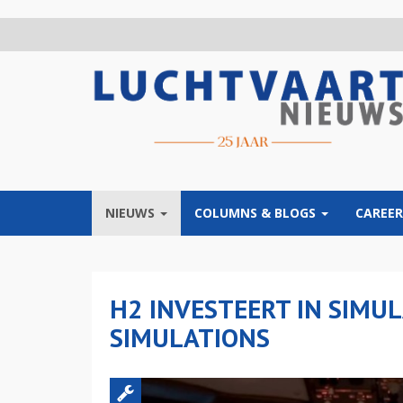
Overslaan
en
naar
de
inhoud
gaan
NIEUWS
COLUMNS & BLOGS
CAREER
H2 INVESTEERT IN SIMU
SIMULATIONS