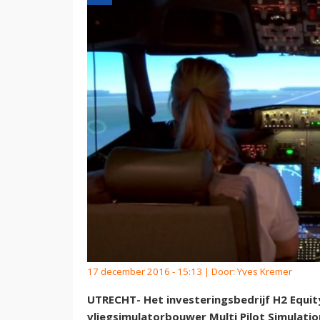
17 december 2016 - 15:13 | Door:
Yves Kremer
UTRECHT- Het investeringsbedrijf H2 Equit
vliegsimulatorbouwer Multi Pilot Simulati