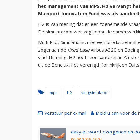
het management van MPS. H2 vervangt het 
Mainport Innovation Fund was als aandeel
H2 is van mening dat er een toenemende vraag 
De simulatorbouwer zegt door de samenwerkin
Multi Pilot Simulations, met een productiefacil
zogenaamde
fixed base
Airbus A320 en Boeing 
vluchttraining. H2 heeft een kantoren in Amste
uit de Benelux, het Verenigd Koninkrijk en Duits
mps
h2
vliegsimulator
Verstuur per e-mail
Meld u aan voor de 
easyJet wordt overgenomen door
06-08-2026, 16:20