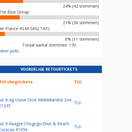
24% (42 stemmen)
The Blue Group
21% (36 stemmen)
Air-France-KLM-SAS(-TAP)
6% (11 stemmen)
Totaal aantal stemmen: 170
Meer polls
VOORDELIGE RETOURTICKETS
TUI vliegtickets
TUI
Jul: 8-dg cruise Oost Middellandse Zee
TUI
€1235
Jul: 9-daagse Chogogo Dive & Beach
TUI
Curacao €1056