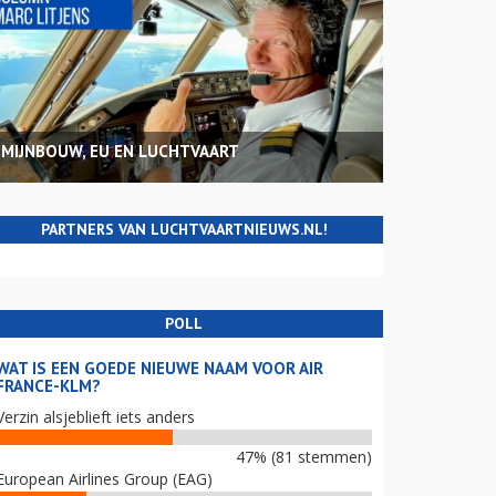
MIJNBOUW, EU EN LUCHTVAART
PARTNERS VAN LUCHTVAARTNIEUWS.NL!
POLL
WAT IS EEN GOEDE NIEUWE NAAM VOOR AIR
FRANCE-KLM?
Verzin alsjeblieft iets anders
47% (81 stemmen)
European Airlines Group (EAG)