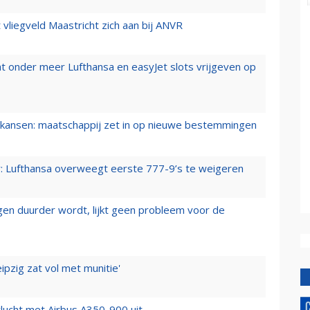
t vliegveld Maastricht zich aan bij ANVR
t onder meer Lufthansa en easyJet slots vrijgeven op
ansen: maatschappij zet in op nieuwe bestemmingen
er: Lufthansa overweegt eerste 777-9’s te weigeren
iegen duurder wordt, lijkt geen probleem voor de
ipzig zat vol met munitie'
lucht met Airbus A350-900 uit