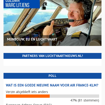
MIJNBOUW, EU EN LUCHTVAART
PARTNERS VAN LUCHTVAARTNIEUWS.NL!
POLL
WAT IS EEN GOEDE NIEUWE NAAM VOOR AIR FRANCE-KLM?
Verzin alsjeblieft iets anders
47% (81 stemmen)
European Airlines Group (EAG)