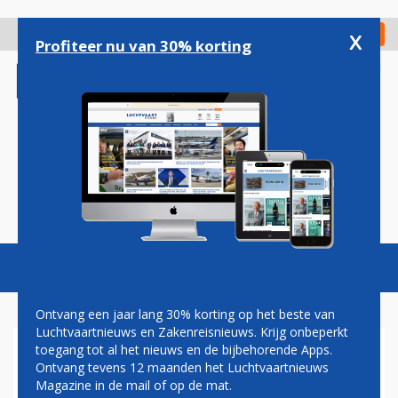
Overslaan
en
x
Digitaal Magazine
Registreer
Check in
naar
Profiteer nu van 30% korting
de
inhoud
gaan
Magazine
Podcasts
Vacatures
Toggl
naviga
Ontvang een jaar lang 30% korting op het beste van
Luchtvaartnieuws en Zakenreisnieuws. Krijg onbeperkt
toegang tot al het nieuws en de bijbehorende Apps.
IMPOPULAIRE AIRBUS A340
Ontvang tevens 12 maanden het Luchtvaartnieuws
BEZORGT EUROPESE
Magazine in de mail of op de mat.