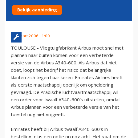
VLIEGTUIGBOUWER
Bekijk aanbieding
HOOFDPIJN
22 maart 2006 - 1:00
TOULOUSE - Vliegtuigfabrikant Airbus moet snel met
plannen naar buiten komen voor een verbeterde
versie van de Airbus A340-600. Als Airbus dat niet
doet, loopt het bedrijf het risico dat belangrijke
klanten zich tegen haar keren. Emirates Airlines heeft
als eerste maatschappij openlijk om opheldering
gevraagd. De Arabische luchtvaartmaatschappij wil
een order voor twaalf A340-600’s uitstellen, omdat
Airbus plannen voor een verbeterde versie van het
toestel nog niet vrijgeeft.
Emirates heeft bij Airbus twaalf A340-600’s in
bestelling, plus een optie op nog acht. Het gaat om de