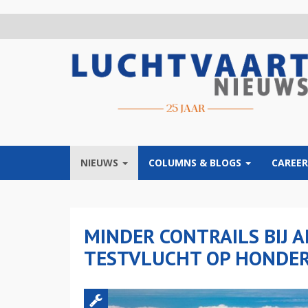
Overslaan
en
naar
de
inhoud
gaan
NIEUWS
COLUMNS & BLOGS
CAREER
MINDER CONTRAILS BIJ 
TESTVLUCHT OP HONDER