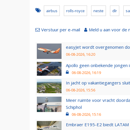
airbus
rolls-royce
neste
dlr
sa
Verstuur per e-mail
Meld u aan voor de 
easyJet wordt overgenomen door
06-08-2026, 16:20
Apollo geen onbekende jongen i
06-08-2026, 16:19
In jacht op vakantiegangers slui
06-08-2026, 15:56
Meer ruimte voor vracht doorda
Schiphol
06-08-2026, 15:16
Embraer E195-E2 biedt LATAM k