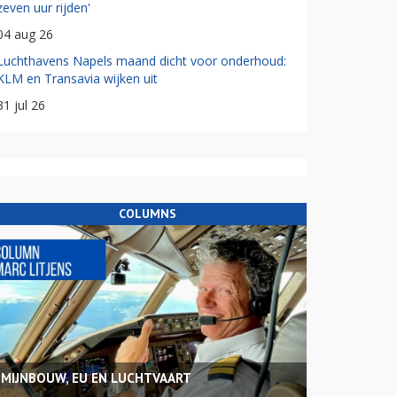
zeven uur rijden'
04 aug 26
Luchthavens Napels maand dicht voor onderhoud:
KLM en Transavia wijken uit
31 jul 26
COLUMNS
MIJNBOUW, EU EN LUCHTVAART