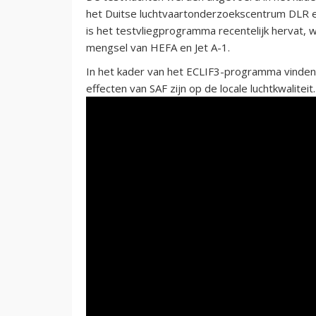
het Duitse luchtvaartonderzoekscentrum DLR en
is het testvliegprogramma recentelijk hervat,
mengsel van HEFA en Jet A-1.
In het kader van het ECLIF3-programma vinden
effecten van SAF zijn op de locale luchtkwaliteit.