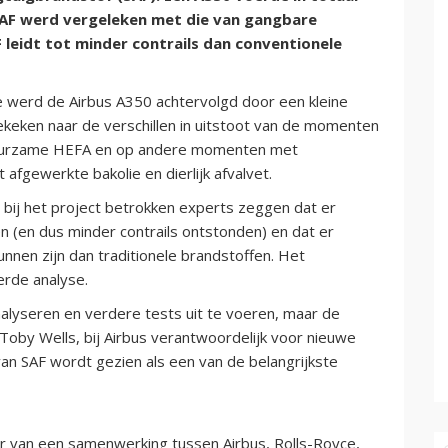
 SAF werd vergeleken met die van gangbare
 leidt tot minder contrails dan conventionele
e werd de Airbus A350 achtervolgd door een kleine
ekeken naar de verschillen in uitstoot van de momenten
uurzame HEFA en op andere momenten met
 afgewerkte bakolie en dierlijk afvalvet.
 bij het project betrokken experts zeggen dat er
 (en dus minder contrails ontstonden) en dat er
unnen zijn dan traditionele brandstoffen. Het
rde analyse.
yseren en verdere tests uit te voeren, maar de
 Toby Wells, bij Airbus verantwoordelijk voor nieuwe
an SAF wordt gezien als een van de belangrijkste
r van een samenwerking tussen Airbus, Rolls-Royce,