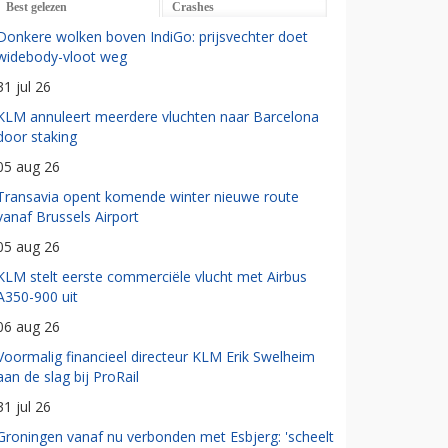
Best gelezen
Crashes
Donkere wolken boven IndiGo: prijsvechter doet
widebody-vloot weg
31 jul 26
KLM annuleert meerdere vluchten naar Barcelona
door staking
05 aug 26
Transavia opent komende winter nieuwe route
vanaf Brussels Airport
05 aug 26
KLM stelt eerste commerciële vlucht met Airbus
A350-900 uit
06 aug 26
Voormalig financieel directeur KLM Erik Swelheim
aan de slag bij ProRail
31 jul 26
Groningen vanaf nu verbonden met Esbjerg: 'scheelt