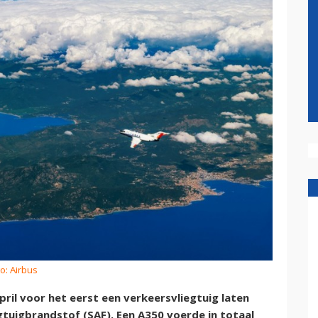
o: Airbus
pril voor het eerst een verkeersvliegtuig laten
tuigbrandstof (SAF). Een A350 voerde in totaal