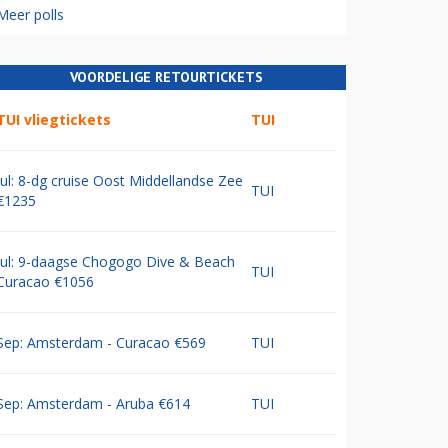
Meer polls
VOORDELIGE RETOURTICKETS
TUI vliegtickets
TUI
Jul: 8-dg cruise Oost Middellandse Zee
TUI
€1235
Jul: 9-daagse Chogogo Dive & Beach
TUI
Curacao €1056
Sep: Amsterdam - Curacao €569
TUI
Sep: Amsterdam - Aruba €614
TUI