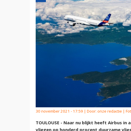
30 november 2021 - 17:59 | Door:
onze redactie
| Fot
TOULOUSE - Naar nu blijkt heeft Airbus in a
vliegen op honderd procent duurzame vlieg