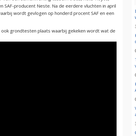
 SAF-producent Neste. Na de eerdere vluchten in april
 waarbij wordt gevlogen op honderd procent SAF en een
 ook grondtesten plaats waarbij gekeken wordt wat de