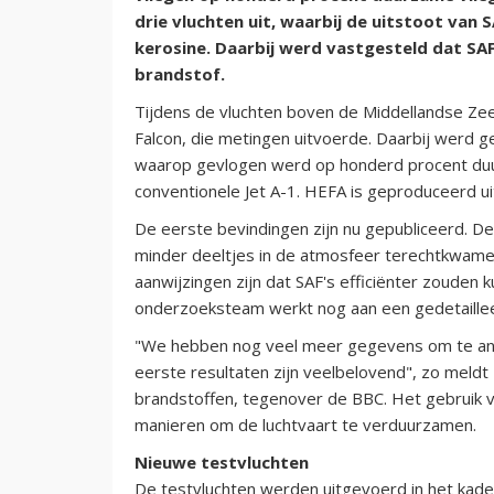
drie vluchten uit, waarbij de uitstoot van
kerosine. Daarbij werd vastgesteld dat SAF
brandstof.
Tijdens de vluchten boven de Middellandse Ze
Falcon, die metingen uitvoerde. Daarbij werd g
waarop gevlogen werd op honderd procent d
conventionele Jet A-1. HEFA is geproduceerd uit
De eerste bevindingen zijn nu gepubliceerd. De
minder deeltjes in de atmosfeer terechtkwamen
aanwijzingen zijn dat SAF's efficiënter zouden k
onderzoeksteam werkt nog aan een gedetaillee
"We hebben nog veel meer gegevens om te anal
eerste resultaten zijn veelbelovend", zo meldt
brandstoffen, tegenover de BBC. Het gebruik v
manieren om de luchtvaart te verduurzamen.
Nieuwe testvluchten
De testvluchten werden uitgevoerd in het kade