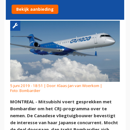
BOMBARDIER OVERNEMEN
Bekijk aanbieding
5 juni 2019 - 18:51 | Door:
Klaas-Jan van Woerkom
|
Foto: Bombardier
MONTREAL - Mitsubishi voert gesprekken met
Bombardier om het CRJ-programma over te
nemen. De Canadese vliegtuigbouwer bevestigt
de interesse van haar Japanse concurrent. Mocht
de deal doorgaan, dan trekt Bombardier zich