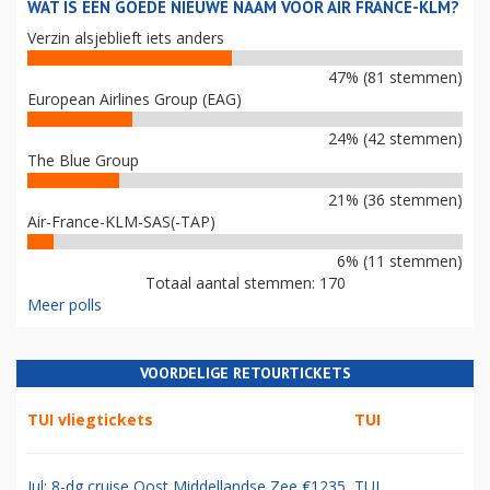
WAT IS EEN GOEDE NIEUWE NAAM VOOR AIR FRANCE-KLM?
Verzin alsjeblieft iets anders
47% (81 stemmen)
European Airlines Group (EAG)
24% (42 stemmen)
The Blue Group
21% (36 stemmen)
Air-France-KLM-SAS(-TAP)
6% (11 stemmen)
Totaal aantal stemmen: 170
Meer polls
VOORDELIGE RETOURTICKETS
TUI vliegtickets
TUI
Jul: 8-dg cruise Oost Middellandse Zee €1235
TUI