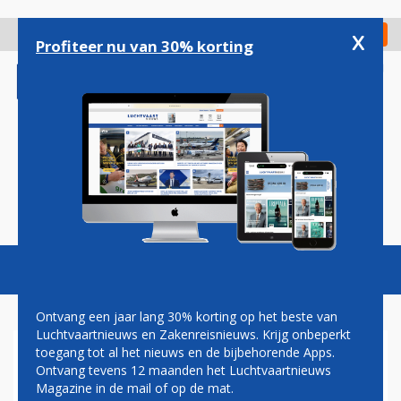
Overslaan
en
x
Digitaal Magazine
Registreer
Check in
naar
Profiteer nu van 30% korting
de
inhoud
gaan
Magazine
Podcasts
Vacatures
Toggl
naviga
Ontvang een jaar lang 30% korting op het beste van
Luchtvaartnieuws en Zakenreisnieuws. Krijg onbeperkt
toegang tot al het nieuws en de bijbehorende Apps.
MITSUBISHI WIL CRJ-
Ontvang tevens 12 maanden het Luchtvaartnieuws
PROGRAMMA VAN
Magazine in de mail of op de mat.