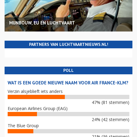
MIJNBOUW, EU EN LUCHTVAART
PARTNERS VAN LUCHTVAARTNIEUWS.NL!
POLL
WAT IS EEN GOEDE NIEUWE NAAM VOOR AIR FRANCE-KLM?
Verzin alsjeblieft iets anders
47% (81 stemmen)
European Airlines Group (EAG)
24% (42 stemmen)
The Blue Group
21% (36 stemmen)