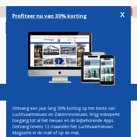
Overslaan
en
x
Digitaal Magazine
Registreer
Check in
naar
Profiteer nu van 30% korting
de
inhoud
gaan
Magazine
Podcasts
Vacatures
Toggl
naviga
Ontvang een jaar lang 30% korting op het beste van
Luchtvaartnieuws en Zakenreisnieuws. Krijg onbeperkt
toegang tot al het nieuws en de bijbehorende Apps.
NIEUWE AIRBUS A330NEO
Ontvang tevens 12 maanden het Luchtvaartnieuws
VLIEGT EEN MAANDJE LATER
Magazine in de mail of op de mat.