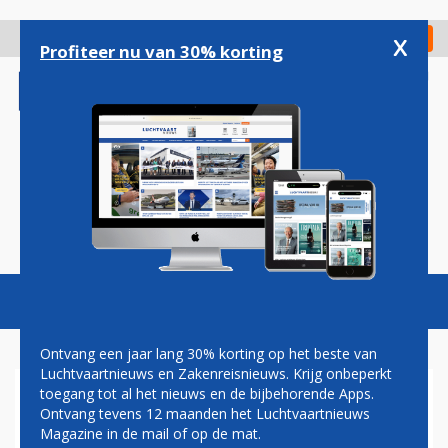
Overslaan
en
x
Digitaal Magazine
Registreer
Check in
naar
Profiteer nu van 30% korting
de
inhoud
gaan
Magazine
Podcasts
Vacatures
Toggl
naviga
Ontvang een jaar lang 30% korting op het beste van
Luchtvaartnieuws en Zakenreisnieuws. Krijg onbeperkt
toegang tot al het nieuws en de bijbehorende Apps.
SAS EN FRENCHBEE DOEN
Ontvang tevens 12 maanden het Luchtvaartnieuws
MEE AAN AIRBUS-TEST
Magazine in de mail of op de mat.