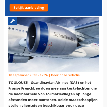
FORMATIEVLIEGEN
Bekijk aanbieding
10 september 2020 - 17:26 | Door:
onze redactie
TOULOUSE - Scandinavian Airlines (SAS) en het
Franse Frenchbee doen mee aan testvluchten die
de haalbaarheid van formatievliegen op lange
afstanden moet aantonen. Beide maatschappijen
stellen vliegtuigen beschikbaar voor deze