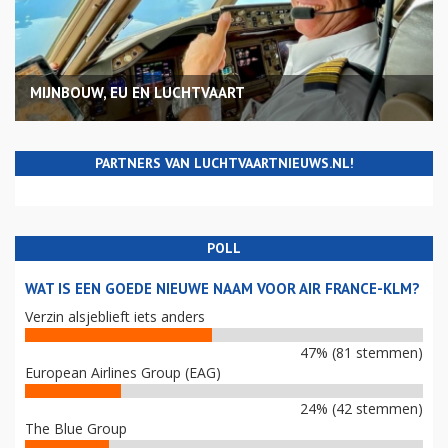
MIJNBOUW, EU EN LUCHTVAART
PARTNERS VAN LUCHTVAARTNIEUWS.NL!
POLL
WAT IS EEN GOEDE NIEUWE NAAM VOOR AIR FRANCE-KLM?
Verzin alsjeblieft iets anders
47% (81 stemmen)
European Airlines Group (EAG)
24% (42 stemmen)
The Blue Group