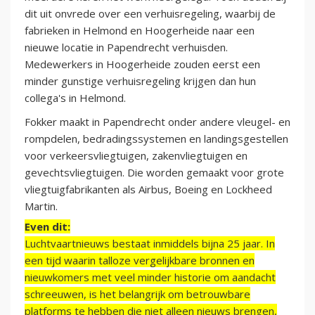
dit uit onvrede over een verhuisregeling, waarbij de
fabrieken in Helmond en Hoogerheide naar een
nieuwe locatie in Papendrecht verhuisden.
Medewerkers in Hoogerheide zouden eerst een
minder gunstige verhuisregeling krijgen dan hun
collega's in Helmond.
Fokker maakt in Papendrecht onder andere vleugel- en
rompdelen, bedradingssystemen en landingsgestellen
voor verkeersvliegtuigen, zakenvliegtuigen en
gevechtsvliegtuigen. Die worden gemaakt voor grote
vliegtuigfabrikanten als Airbus, Boeing en Lockheed
Martin.
Even dit:
Luchtvaartnieuws bestaat inmiddels bijna 25 jaar. In
een tijd waarin talloze vergelijkbare bronnen en
nieuwkomers met veel minder historie om aandacht
schreeuwen, is het belangrijk om betrouwbare
platforms te hebben die niet alleen nieuws brengen,