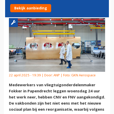
GAAN STAKEN
Bekijk aanbieding
22 april 2025 - 19:39 | Door:
ANP
| Foto: GKN Aerospace
Medewerkers van vliegtuigonderdelenmaker
Fokker in Papendrecht leggen woensdag 24 uur
het werk neer, hebben CNV en FNV aangekondigd.
De vakbonden zijn het niet eens met het nieuwe
sociaal plan bij een reorganisatie, waarbij volgens