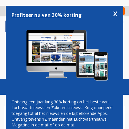
Overslaan
en
x
Digitaal Magazine
Registreer
Check in
naar
Profiteer nu van 30% korting
de
inhoud
gaan
Magazine
Podcasts
Vacatures
Toggl
naviga
Ontvang een jaar lang 30% korting op het beste van
Luchtvaartnieuws en Zakenreisnieuws. Krijg onbeperkt
toegang tot al het nieuws en de bijbehorende Apps.
WERKNEMERS FOKKER-
Ontvang tevens 12 maanden het Luchtvaartnieuws
VESTIGING IN PAPENDRECHT
Magazine in de mail of op de mat.