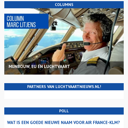
COLUMNS
MIJNBOUW, EU EN LUCHTVAART
PARTNERS VAN LUCHTVAARTNIEUWS.NL!
POLL
WAT IS EEN GOEDE NIEUWE NAAM VOOR AIR FRANCE-KLM?