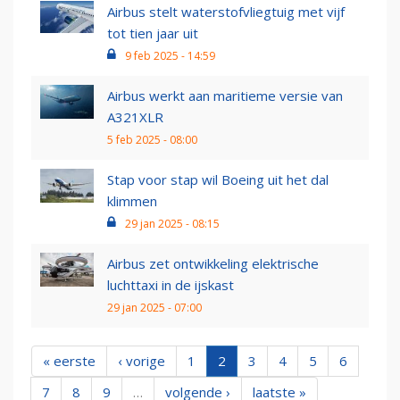
Airbus stelt waterstofvliegtuig met vijf
tot tien jaar uit
9 feb 2025 - 14:59
Airbus werkt aan maritieme versie van
A321XLR
5 feb 2025 - 08:00
Stap voor stap wil Boeing uit het dal
klimmen
29 jan 2025 - 08:15
Airbus zet ontwikkeling elektrische
luchttaxi in de ijskast
29 jan 2025 - 07:00
« eerste
‹ vorige
1
2
3
4
5
6
7
8
9
…
volgende ›
laatste »