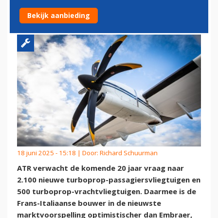
MAAR WACHT NOG MET EVO
Bekijk aanbieding
18 juni 2025 - 15:18 | Door:
Richard Schuurman
ATR verwacht de komende 20 jaar vraag naar
2.100 nieuwe turboprop-passagiersvliegtuigen en
500 turboprop-vrachtvliegtuigen. Daarmee is de
Frans-Italiaanse bouwer in de nieuwste
marktvoorspelling optimistischer dan Embraer,