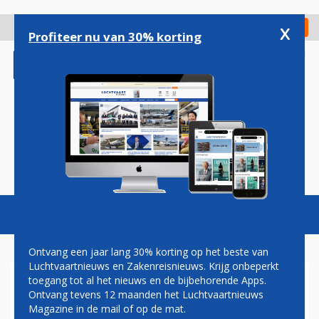
Overslaan
en
x
Digitaal Magazine
Registreer
Check in
naar
Profiteer nu van 30% korting
de
inhoud
gaan
Magazine
Podcasts
Vacatures
Toggl
naviga
Ontvang een jaar lang 30% korting op het beste van
Luchtvaartnieuws en Zakenreisnieuws. Krijg onbeperkt
toegang tot al het nieuws en de bijbehorende Apps.
ATR REKENT OP GROEIENDE
Ontvang tevens 12 maanden het Luchtvaartnieuws
VRAAG NAAR TURBOPROPS,
Magazine in de mail of op de mat.