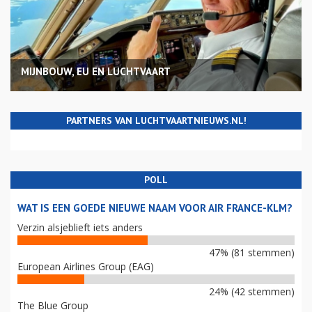
MIJNBOUW, EU EN LUCHTVAART
PARTNERS VAN LUCHTVAARTNIEUWS.NL!
POLL
WAT IS EEN GOEDE NIEUWE NAAM VOOR AIR FRANCE-KLM?
Verzin alsjeblieft iets anders
47% (81 stemmen)
European Airlines Group (EAG)
24% (42 stemmen)
The Blue Group