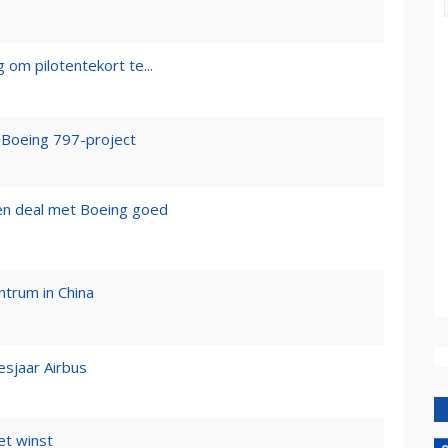
g om pilotentekort te...
t Boeing 797-project
n deal met Boeing goed
ntrum in China
esjaar Airbus
et winst