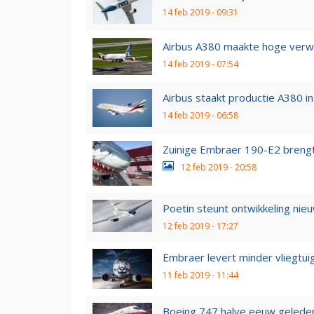
14 feb 2019 - 09:31
Airbus A380 maakte hoge verw
14 feb 2019 - 07:54
Airbus staakt productie A380 i
14 feb 2019 - 06:58
Zuinige Embraer 190-E2 brengt
12 feb 2019 - 20:58
Poetin steunt ontwikkeling nieu
12 feb 2019 - 17:27
Embraer levert minder vliegtui
11 feb 2019 - 11:44
Boeing 747 halve eeuw geleden 