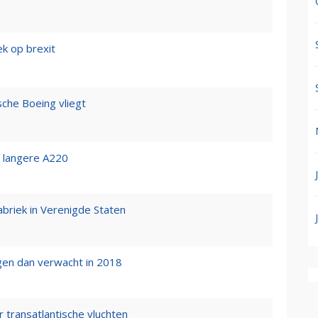
ek op brexit
sche Boeing vliegt
k' langere A220
briek in Verenigde Staten
gen dan verwacht in 2018
 transatlantische vluchten