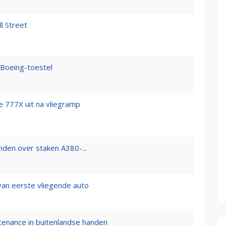
l Street
 Boeing-toestel
e 777X uit na vliegramp
nden over staken A380-...
van eerste vliegende auto
tenance in buitenlandse handen