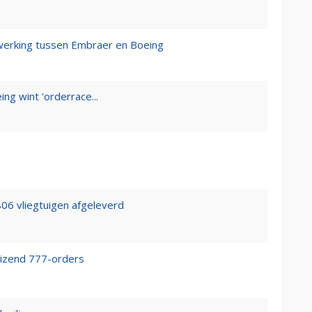
werking tussen Embraer en Boeing
ng wint 'orderrace...
8
06 vliegtuigen afgeleverd
uizend 777-orders