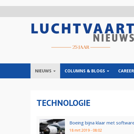
Overslaan
en
naar
de
inhoud
gaan
NIEUWS
COLUMNS & BLOGS
CAREER
TECHNOLOGIE
Boeing bijna klaar met softwa
18 mrt 2019 - 08:02