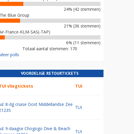
24% (42 stemmen)
The Blue Group
21% (36 stemmen)
Air-France-KLM-SAS(-TAP)
6% (11 stemmen)
Totaal aantal stemmen: 170
Meer polls
VOORDELIGE RETOURTICKETS
TUI vliegtickets
TUI
Jul: 8-dg cruise Oost Middellandse Zee
TUI
€1235
Jul: 9-daagse Chogogo Dive & Beach
TUI