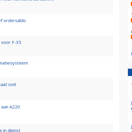
ef ordersaldo
n voor F-35
ormatiesysteem
aat ooit
k aan A220
 in dienst