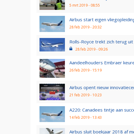
5 mrt 2019 - 08:55
Airbus start eigen vliegopleidin
28 feb 2019 - 20:32
Rolls-Royce trekt zich terug ui
28 feb 2019 - 09:26
Aandeelhouders Embraer keure
26 feb 2019 - 15:19
Airbus opent nieuw innovatiece
21 feb 2019 - 10:23
A220: Canadees tintje aan succ
14 feb 2019 - 13:43
Airbus sluit boekjaar 2018 af m