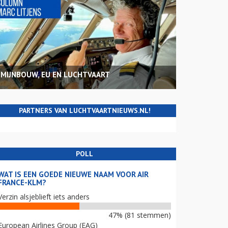
MIJNBOUW, EU EN LUCHTVAART
PARTNERS VAN LUCHTVAARTNIEUWS.NL!
POLL
WAT IS EEN GOEDE NIEUWE NAAM VOOR AIR
FRANCE-KLM?
Verzin alsjeblieft iets anders
47% (81 stemmen)
European Airlines Group (EAG)