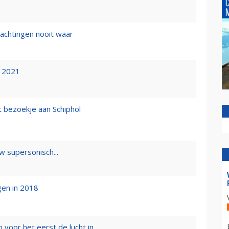
achtingen nooit waar
n 2021
 bezoekje aan Schiphol
w supersonisch...
gen in 2018
voor het eerst de lucht in