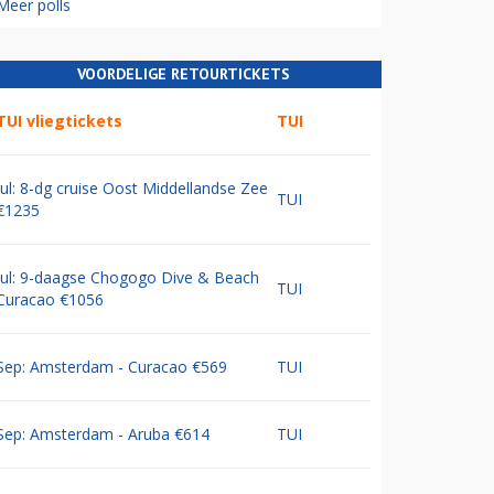
Meer polls
VOORDELIGE RETOURTICKETS
TUI vliegtickets
TUI
Jul: 8-dg cruise Oost Middellandse Zee
TUI
€1235
Jul: 9-daagse Chogogo Dive & Beach
TUI
Curacao €1056
Sep: Amsterdam - Curacao €569
TUI
Sep: Amsterdam - Aruba €614
TUI