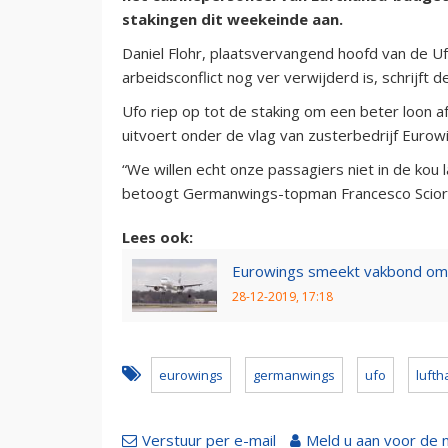
stakingen dit weekeinde aan.
Daniel Flohr, plaatsvervangend hoofd van de U
arbeidsconflict nog ver verwijderd is, schrijft 
Ufo riep op tot de staking om een beter loon a
uitvoert onder de vlag van zusterbedrijf Eurow
“We willen echt onze passagiers niet in de kou la
betoogt Germanwings-topman Francesco Sciort
Lees ook:
Eurowings smeekt vakbond om s
28-12-2019, 17:18
eurowings
germanwings
ufo
luft
Verstuur per e-mail
Meld u aan voor de 