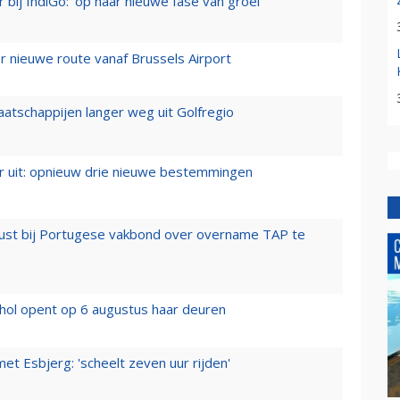
 bij IndiGo: 'op naar nieuwe fase van groei'
 nieuwe route vanaf Brussels Airport
aatschappijen langer weg uit Golfregio
er uit: opnieuw drie nieuwe bestemmingen
rust bij Portugese vakbond over overname TAP te
hol opent op 6 augustus haar deuren
t Esbjerg: 'scheelt zeven uur rijden'