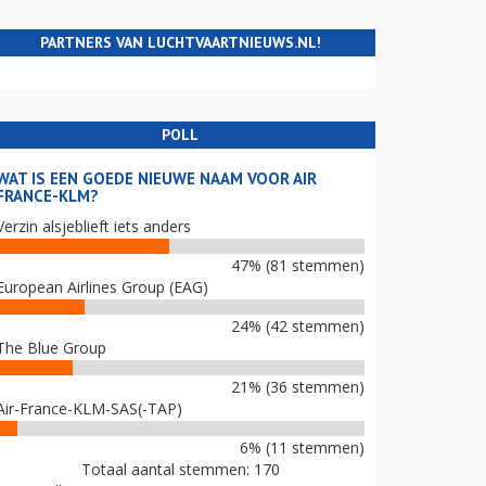
PARTNERS VAN LUCHTVAARTNIEUWS.NL!
POLL
WAT IS EEN GOEDE NIEUWE NAAM VOOR AIR
FRANCE-KLM?
Verzin alsjeblieft iets anders
47% (81 stemmen)
European Airlines Group (EAG)
24% (42 stemmen)
The Blue Group
21% (36 stemmen)
Air-France-KLM-SAS(-TAP)
6% (11 stemmen)
Totaal aantal stemmen: 170