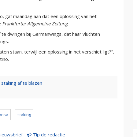
fo, gaf maandag aan dat een oplossing van het
de
Frankfurter Allgemeine Zeitung
.
f te dwingen bij Germanwings, dat haar vluchten
ings.
ten staan, terwijl een oplossing in het verschiet ligt?”,
ino.
taking af te blazen
hansa
staking
nieuwsbrief
Tip de redactie