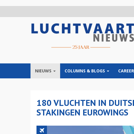
Overslaan
en
naar
de
inhoud
gaan
NIEUWS
COLUMNS & BLOGS
CAREER
180 VLUCHTEN IN DUITS
STAKINGEN EUROWINGS