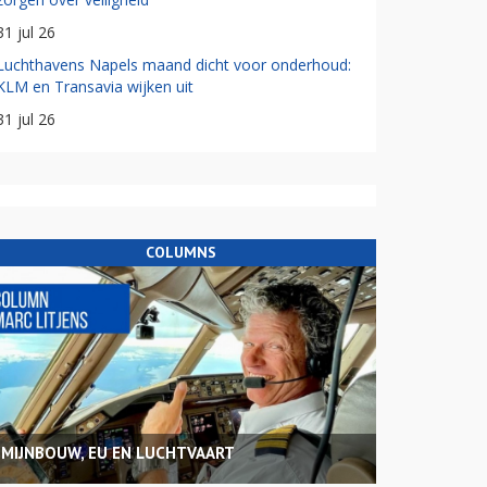
31 jul 26
Luchthavens Napels maand dicht voor onderhoud:
KLM en Transavia wijken uit
31 jul 26
COLUMNS
MIJNBOUW, EU EN LUCHTVAART