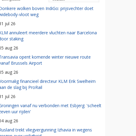
Donkere wolken boven IndiGo: prijsvechter doet
widebody-vloot weg
31 jul 26
KLM annuleert meerdere vluchten naar Barcelona
door staking
05 aug 26
Transavia opent komende winter nieuwe route
vanaf Brussels Airport
05 aug 26
Voormalig financieel directeur KLM Erik Swelheim
aan de slag bij ProRail
31 jul 26
Groningen vanaf nu verbonden met Esbjerg: 'scheelt
zeven uur rijden'
04 aug 26
Rusland trekt vliegvergunning Izhavia in wegens
zorgen over veiligheid