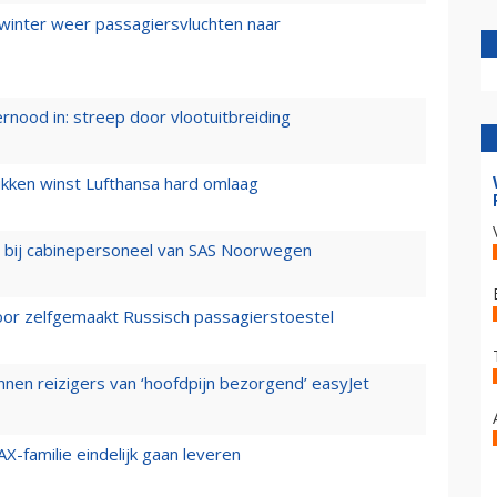
 winter weer passagiersvluchten naar
ernood in: streep door vlootuitbreiding
ukken winst Lufthansa hard omlaag
 bij cabinepersoneel van SAS Noorwegen
voor zelfgemaakt Russisch passagierstoestel
nen reizigers van ‘hoofdpijn bezorgend’ easyJet
X-familie eindelijk gaan leveren