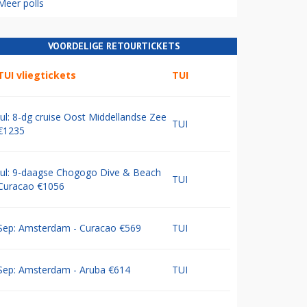
Meer polls
VOORDELIGE RETOURTICKETS
TUI vliegtickets
TUI
Jul: 8-dg cruise Oost Middellandse Zee
TUI
€1235
Jul: 9-daagse Chogogo Dive & Beach
TUI
Curacao €1056
Sep: Amsterdam - Curacao €569
TUI
Sep: Amsterdam - Aruba €614
TUI