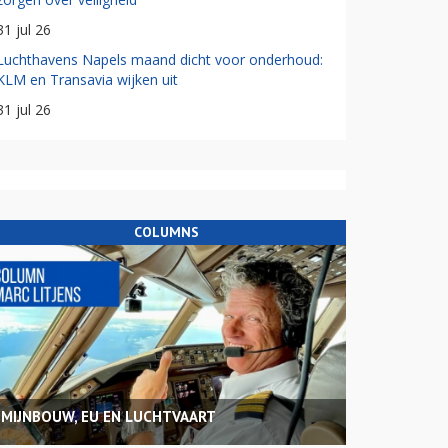
31 jul 26
Luchthavens Napels maand dicht voor onderhoud:
KLM en Transavia wijken uit
31 jul 26
COLUMNS
MIJNBOUW, EU EN LUCHTVAART