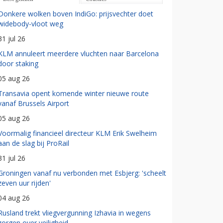
Donkere wolken boven IndiGo: prijsvechter doet
widebody-vloot weg
31 jul 26
KLM annuleert meerdere vluchten naar Barcelona
door staking
05 aug 26
Transavia opent komende winter nieuwe route
vanaf Brussels Airport
05 aug 26
Voormalig financieel directeur KLM Erik Swelheim
aan de slag bij ProRail
31 jul 26
Groningen vanaf nu verbonden met Esbjerg: 'scheelt
zeven uur rijden'
04 aug 26
Rusland trekt vliegvergunning Izhavia in wegens
zorgen over veiligheid