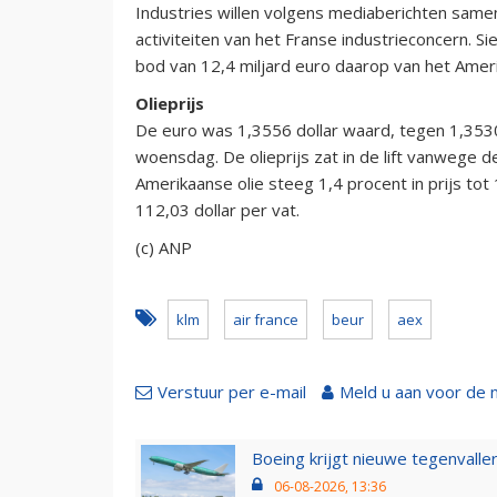
Industries willen volgens mediaberichten samen
activiteiten van het Franse industrieconcern. S
bod van 12,4 miljard euro daarop van het Ameri
Olieprijs
De euro was 1,3556 dollar waard, tegen 1,3530
woensdag. De olieprijs zat in de lift vanwege de
Amerikaanse olie steeg 1,4 procent in prijs tot
112,03 dollar per vat.
(c) ANP
klm
air france
beur
aex
Verstuur per e-mail
Meld u aan voor de 
Boeing krijgt nieuwe tegenvall
06-08-2026, 13:36