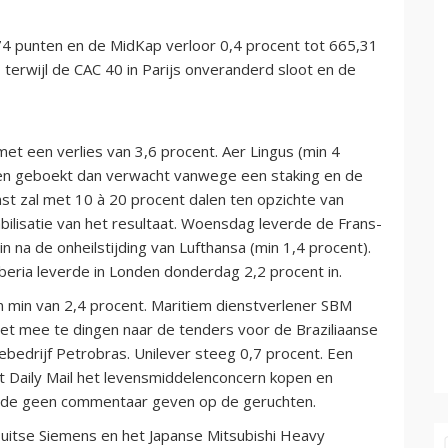
74 punten en de MidKap verloor 0,4 procent tot 665,31
 terwijl de CAC 40 in Parijs onveranderd sloot en de
met een verlies van 3,6 procent. Aer Lingus (min 4
en geboekt dan verwacht vanwege een staking en de
nst zal met 10 à 20 procent dalen ten opzichte van
ilisatie van het resultaat. Woensdag leverde de Frans-
n na de onheilstijding van Lufthansa (min 1,4 procent).
Iberia leverde in Londen donderdag 2,2 procent in.
n min van 2,4 procent. Maritiem dienstverlener SBM
et mee te dingen naar de tenders voor de Braziliaanse
ebedrijf Petrobras. Unilever steeg 0,7 procent. Een
t Daily Mail het levensmiddelenconcern kopen en
ilde geen commentaar geven op de geruchten.
 Duitse Siemens en het Japanse Mitsubishi Heavy