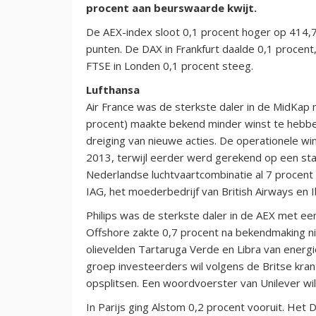
procent aan beurswaarde kwijt.
De AEX-index sloot 0,1 procent hoger op 414,
punten. De DAX in Frankfurt daalde 0,1 procent,
FTSE in Londen 0,1 procent steeg.
Lufthansa
Air France was de sterkste daler in de MidKap 
procent) maakte bekend minder winst te hebb
dreiging van nieuwe acties. De operationele wi
2013, terwijl eerder werd gerekend op een stab
Nederlandse luchtvaartcombinatie al 7 procent i
IAG, het moederbedrijf van British Airways en 
Philips was de sterkste daler in de AEX met ee
Offshore zakte 0,7 procent na bekendmaking ni
olievelden Tartaruga Verde en Libra van energi
groep investeerders wil volgens de Britse kran
opsplitsen. Een woordvoerster van Unilever w
In Parijs ging Alstom 0,2 procent vooruit. Het