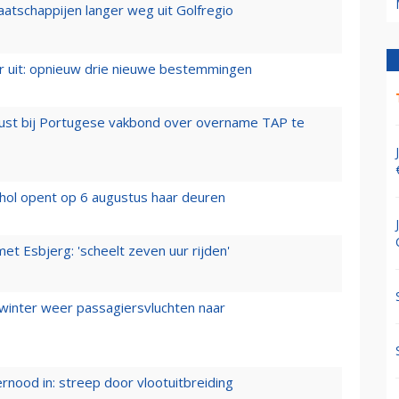
aatschappijen langer weg uit Golfregio
er uit: opnieuw drie nieuwe bestemmingen
rust bij Portugese vakbond over overname TAP te
hol opent op 6 augustus haar deuren
t Esbjerg: 'scheelt zeven uur rijden'
 winter weer passagiersvluchten naar
ernood in: streep door vlootuitbreiding