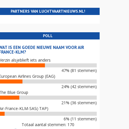
PARTNERS VAN LUCHTVAARTNIEUWS.NL!
POLL
WAT IS EEN GOEDE NIEUWE NAAM VOOR AIR
FRANCE-KLM?
Verzin alsjeblieft iets anders
47% (81 stemmen)
European Airlines Group (EAG)
24% (42 stemmen)
The Blue Group
21% (36 stemmen)
Air-France-KLM-SAS(-TAP)
6% (11 stemmen)
Totaal aantal stemmen: 170