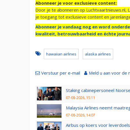
Abonneer je voor exclusieve content:
Door je te abonneren op Luchtvaartnieuws.nl, 
je toegang tot exclusieve content en jarenlang
Abonneer je vandaag nog en word onderde
kwaliteit, betrouwbaarheid en échte journa
hawaiian airlines
alaska airlines
Verstuur per e-mail
Meld u aan voor de 
Staking cabinepersoneel Noorse
07-08-2026, 15:11
Malaysia Airlines neemt maatreg
07-08-2026, 14:07
Airbus op koers voor leverdoelst