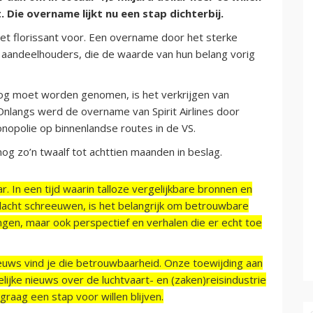
Die overname lijkt nu een stap dichterbij.
 niet florissant voor. Een overname door het sterke
e aandeelhouders, die de waarde van hun belang vorig
nog moet worden genomen, is het verkrijgen van
Onlangs werd de overname van Spirit Airlines door
nopolie op binnenlandse routes in de VS.
g zo’n twaalf tot achttien maanden in beslag.
r. In een tijd waarin talloze vergelijkbare bronnen en
acht schreeuwen, is het belangrijk om betrouwbare
ngen, maar ook perspectief en verhalen die er echt toe
ieuws vind je die betrouwbaarheid. Onze toewijding aan
ijke nieuws over de luchtvaart- en (zaken)reisindustrie
raag een stap voor willen blijven.