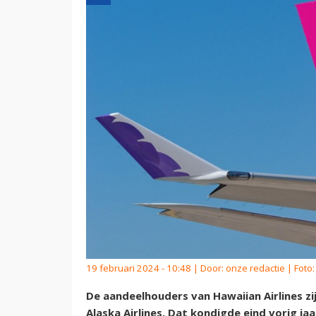
19 februari 2024 - 10:48 | Door:
onze redactie
| Foto:
De aandeelhouders van Hawaiian Airlines z
Alaska Airlines. Dat kondigde eind vorig jaa