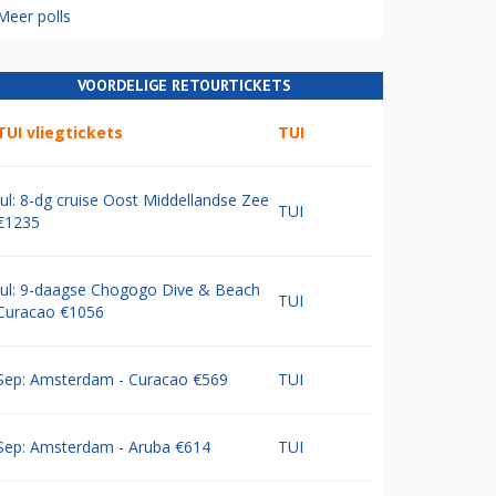
Meer polls
VOORDELIGE RETOURTICKETS
TUI vliegtickets
TUI
Jul: 8-dg cruise Oost Middellandse Zee
TUI
€1235
Jul: 9-daagse Chogogo Dive & Beach
TUI
Curacao €1056
Sep: Amsterdam - Curacao €569
TUI
Sep: Amsterdam - Aruba €614
TUI