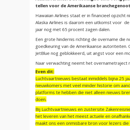
tellen voor de Amerikaanse branchegenoot. 
Hawaiian Airlines staat er in financieel opzicht
Alaska Airlines is daarom een uitkomst voor d
jaar nog met 65 procent zagen dalen.
Een grote hindernis richting de overname die 
goedkeuring van de Amerikaanse autoriteiten. 
JetBlue nog geblokkeerd, uit angst voor een mo
Naar verwachting neemt het overnametraject no
Even dit:
Luchtvaartnieuws bestaat inmiddels bijna 25 jaa
nieuwkomers met veel minder historie om aand
platforms te hebben die niet alleen nieuws bre
doen.
Bij Luchtvaartnieuws en zustersite Zakenreisn
het leveren van het meest actuele en onafhankel
maakt ons een onmisbare bron voor lezers die g