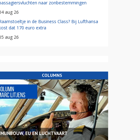
passagiersvluchten naar zonbestemmingen
04 aug 26
Raamstoeltje in de Business Class? Bij Lufthansa
kost dat 170 euro extra
05 aug 26
COLUMNS
MIJNBOUW, EU EN LUCHTVAART