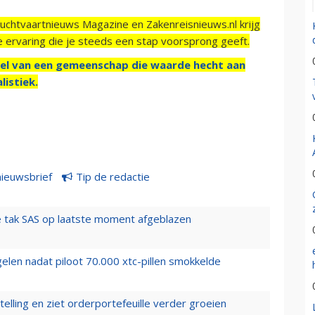
Luchtvaartnieuws Magazine en Zakenreisnieuws.nl krijg
e ervaring die je steeds een stap voorsprong geeft.
el van een gemeenschap die waarde hecht aan
listiek.
nieuwsbrief
Tip de redactie
 tak SAS op laatste moment afgeblazen
elen nadat piloot 70.000 xtc-pillen smokkelde
elling en ziet orderportefeuille verder groeien