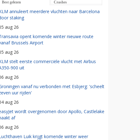
Best gelezen
Crashes
KLM annuleert meerdere vluchten naar Barcelona
door staking
05 aug 26
Transavia opent komende winter nieuwe route
vanaf Brussels Airport
05 aug 26
KLM stelt eerste commerciële vlucht met Airbus
A350-900 uit
06 aug 26
Groningen vanaf nu verbonden met Esbjerg: 'scheelt
zeven uur rijden'
04 aug 26
easyJet wordt overgenomen door Apollo, Castlelake
haakt af
06 aug 26
Luchthaven Luik krijgt komende winter weer