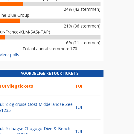
24% (42 stemmen)
The Blue Group
21% (36 stemmen)
Air-France-KLM-SAS(-TAP)
6% (11 stemmen)
Totaal aantal stemmen: 170
Meer polls
VOORDELIGE RETOURTICKETS
TUI vliegtickets
TUI
Jul: 8-dg cruise Oost Middellandse Zee
TUI
€1235
Jul: 9-daagse Chogogo Dive & Beach
TUI