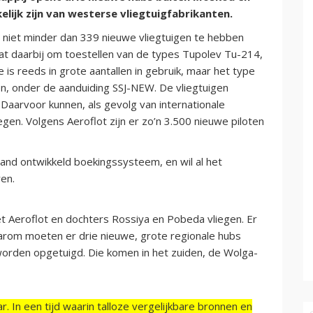
elijk zijn van westerse vliegtuigfabrikanten.
 niet minder dan 339 nieuwe vliegtuigen te hebben
aat daarbij om toestellen van de types Tupolev Tu-214,
 is reeds in grote aantallen in gebruik, maar het type
, onder de aanduiding SSJ-NEW. De vliegtuigen
Daarvoor kunnen, als gevolg van internationale
en. Volgens Aeroflot zijn er zo’n 3.500 nieuwe piloten
land ontwikkeld boekingssysteem, en wil al het
ren.
t Aeroflot en dochters Rossiya en Pobeda vliegen. Er
arom moeten er drie nieuwe, grote regionale hubs
orden opgetuigd. Die komen in het zuiden, de Wolga-
r. In een tijd waarin talloze vergelijkbare bronnen en