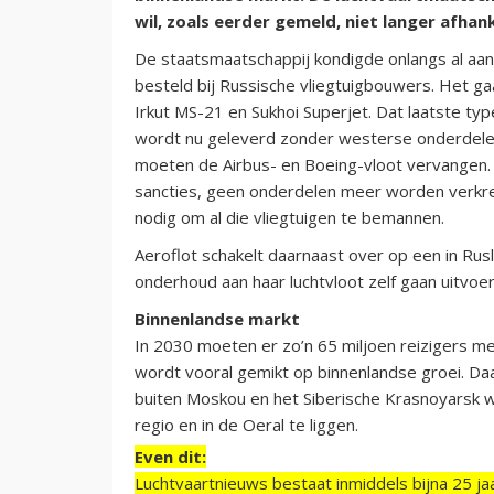
wil, zoals eerder gemeld, niet langer afhank
De staatsmaatschappij kondigde onlangs al aan
besteld bij Russische vliegtuigbouwers. Het g
Irkut MS-21 en Sukhoi Superjet. Dat laatste type
wordt nu geleverd zonder westerse onderdelen
moeten de Airbus- en Boeing-vloot vervangen. 
sancties, geen onderdelen meer worden verkreg
nodig om al die vliegtuigen te bemannen.
Aeroflot schakelt daarnaast over op een in Rus
onderhoud aan haar luchtvloot zelf gaan uitvoe
Binnenlandse markt
In 2030 moeten er zo’n 65 miljoen reizigers me
wordt vooral gemikt op binnenlandse groei. Da
buiten Moskou en het Siberische Krasnoyarsk w
regio en in de Oeral te liggen.
Even dit:
Luchtvaartnieuws bestaat inmiddels bijna 25 jaa