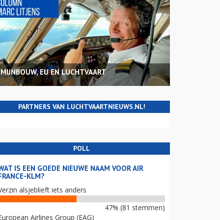
MIJNBOUW, EU EN LUCHTVAART
PARTNERS VAN LUCHTVAARTNIEUWS.NL!
POLL
WAT IS EEN GOEDE NIEUWE NAAM VOOR AIR
FRANCE-KLM?
Verzin alsjeblieft iets anders
47% (81 stemmen)
European Airlines Group (EAG)