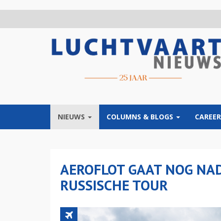
Overslaan
en
naar
de
inhoud
gaan
NIEUWS
COLUMNS & BLOGS
CAREER
AEROFLOT GAAT NOG NAD
RUSSISCHE TOUR